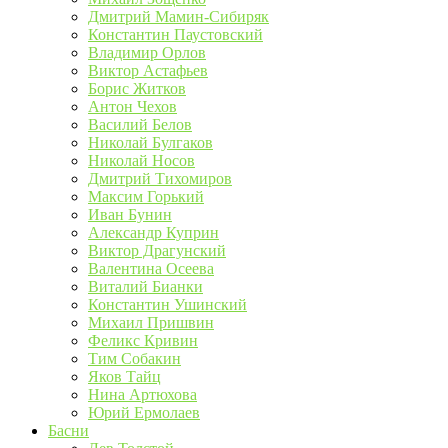
Дмитрий Мамин-Сибиряк
Константин Паустовский
Владимир Орлов
Виктор Астафьев
Борис Житков
Антон Чехов
Василий Белов
Николай Булгаков
Николай Носов
Дмитрий Тихомиров
Максим Горький
Иван Бунин
Александр Куприн
Виктор Драгунский
Валентина Осеева
Виталий Бианки
Константин Ушинский
Михаил Пришвин
Феликс Кривин
Тим Собакин
Яков Тайц
Нина Артюхова
Юрий Ермолаев
Басни