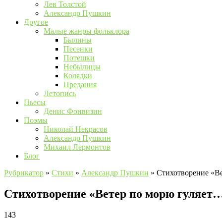
Лев Толстой
Александр Пушкин
Другое
Малые жанры фольклора
Былины
Песенки
Потешки
Небылицы
Колядки
Предания
Летопись
Пьесы
Денис Фонвизин
Поэмы
Николай Некрасов
Александр Пушкин
Михаил Лермонтов
Блог
Рубрикатор
»
Стихи
»
Александр Пушкин
»
Стихотворение «В
Стихотворение «Ветер по морю гуляе
143