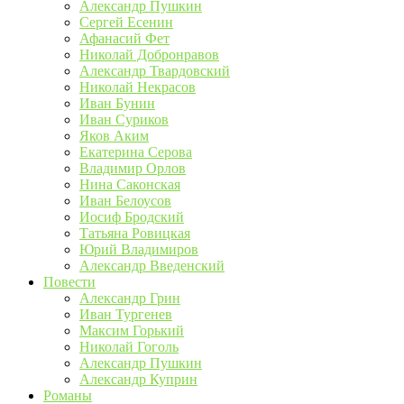
Александр Пушкин
Сергей Есенин
Афанасий Фет
Николай Добронравов
Александр Твардовский
Николай Некрасов
Иван Бунин
Иван Суриков
Яков Аким
Екатерина Серова
Владимир Орлов
Нина Саконская
Иван Белоусов
Иосиф Бродский
Татьяна Ровицкая
Юрий Владимиров
Александр Введенский
Повести
Александр Грин
Иван Тургенев
Максим Горький
Николай Гоголь
Александр Пушкин
Александр Куприн
Романы