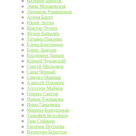
Валерий Брюсов
Эмма Мошковская
Людмила Ульяницкая
Агния Барто
Юрий Энтин
Виктор Лунин
Фёдор Бобылёв
Татьяна Павлова
Елена Благинина
Борис Заходер
Владимир Данько
Корней Чуковский
Сергей Михалков
Саша Чёрный
Самуил Маршак
Алексей Плещеев
Аполлон Майков
Генрих Сапгир
Ирина Токмакова
Инна Гамазкова
Марина Бородицкая
Тимофей Белозёров
Тим Собакин
Евгения Трутнева
Валентин Берестов