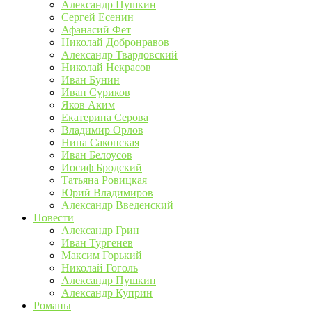
Александр Пушкин
Сергей Есенин
Афанасий Фет
Николай Добронравов
Александр Твардовский
Николай Некрасов
Иван Бунин
Иван Суриков
Яков Аким
Екатерина Серова
Владимир Орлов
Нина Саконская
Иван Белоусов
Иосиф Бродский
Татьяна Ровицкая
Юрий Владимиров
Александр Введенский
Повести
Александр Грин
Иван Тургенев
Максим Горький
Николай Гоголь
Александр Пушкин
Александр Куприн
Романы