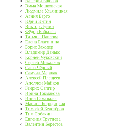
Валерий Брюсов
Эмма Мошковская
Людмила Ульяницкая
Агния Барто
Юрий Энтин
Виктор Лунин
Фёдор Бобылёв
Татьяна Павлова
Елена Благинина
Борис Заходер
Владимир Данько
Корней Чуковский
Сергей Михалков
Саша Чёрный
Самуил Маршак
Алексей Плещеев
Аполлон Майков
Генрих Сапгир
Ирина Токмакова
Инна Гамазкова
Марина Бородицкая
Тимофей Белозёров
Тим Собакин
Евгения Трутнева
Валентин Берестов