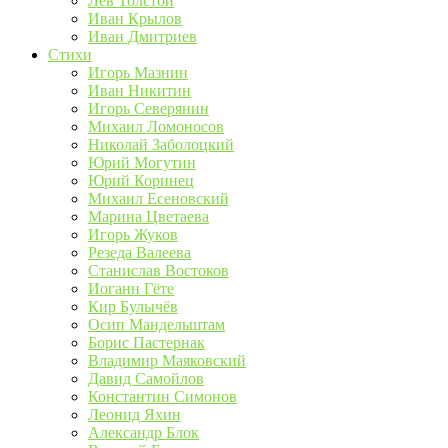
Лев Толстой
Иван Крылов
Иван Дмитриев
Стихи
Игорь Мазнин
Иван Никитин
Игорь Северянин
Михаил Ломоносов
Николай Заболоцкий
Юрий Могутин
Юрий Коринец
Михаил Есеновский
Марина Цветаева
Игорь Жуков
Резеда Валеева
Станислав Востоков
Иоганн Гёте
Кир Булычёв
Осип Мандельштам
Борис Пастернак
Владимир Маяковский
Давид Самойлов
Константин Симонов
Леонид Яхин
Александр Блок