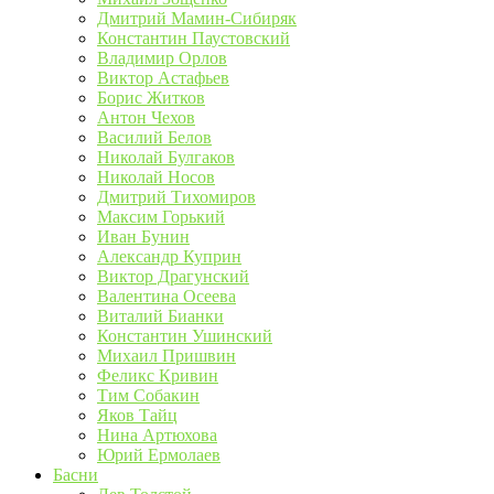
Дмитрий Мамин-Сибиряк
Константин Паустовский
Владимир Орлов
Виктор Астафьев
Борис Житков
Антон Чехов
Василий Белов
Николай Булгаков
Николай Носов
Дмитрий Тихомиров
Максим Горький
Иван Бунин
Александр Куприн
Виктор Драгунский
Валентина Осеева
Виталий Бианки
Константин Ушинский
Михаил Пришвин
Феликс Кривин
Тим Собакин
Яков Тайц
Нина Артюхова
Юрий Ермолаев
Басни