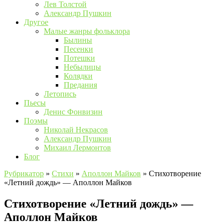
Лев Толстой
Александр Пушкин
Другое
Малые жанры фольклора
Былины
Песенки
Потешки
Небылицы
Колядки
Предания
Летопись
Пьесы
Денис Фонвизин
Поэмы
Николай Некрасов
Александр Пушкин
Михаил Лермонтов
Блог
Рубрикатор
»
Стихи
»
Аполлон Майков
»
Стихотворение
«Летний дождь» — Аполлон Майков
Стихотворение «Летний дождь» —
Аполлон Майков