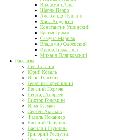
Владимир Даль
Шарль Перро
Александр Пушкин
Ханс Андерсен
Константин Ушинский
Братья Гримм
Самуил Маршак
Владимир Одоевский
Ирина Токмакова
Михаил Пляцковский
Рассказы
Лев Толстой
Юрий Коваль
Иван Тургенев
Георгий Скребицкий
Евгений Пермяк
Леонид Андреев
Виктор Голявкин
Илья Бутман
Сергей Аксаков
Фазиль Искандер
Евгений Чарушин
Василий Шукшин
Григорий Распутин
Михаил Зощенко