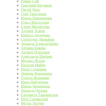
Роман Сеф
Григорий Кружков
Овсей Дриз
Олег Григорьев
Ирина Пивоварова
Ольга Высотская
Елена Михайлова
Андрей Усачёв
Кирилл Авдеенко
Спиридон Дрожжин
Зинаида Александрова
Татьяна Бокова
Андрей Порошин
Александр Шибаев
Михаил Яснов
Наталья Майер
Нина Стожкова
Любовь Воронкова
Платон Воронько
Нина Найдёнова
Ирина Черницкая
Зинаида Орлова
Елизавета Тараховская
Пётр Синявский
Фёдор Тютчев