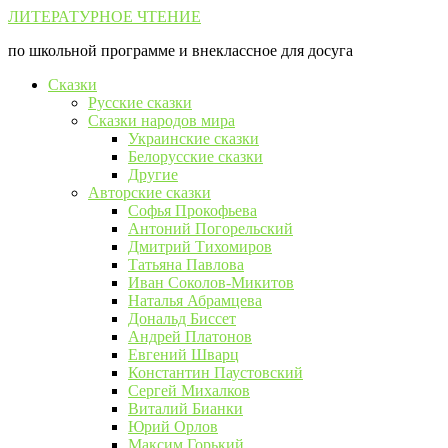
Перейти
ЛИТЕРАТУРНОЕ ЧТЕНИЕ
к
по школьной программе и внеклассное для досуга
контенту
Сказки
Русские сказки
Сказки народов мира
Украинские сказки
Белорусские сказки
Другие
Авторские сказки
Софья Прокофьева
Антоний Погорельский
Дмитрий Тихомиров
Татьяна Павлова
Иван Соколов-Микитов
Наталья Абрамцева
Дональд Биссет
Андрей Платонов
Евгений Шварц
Константин Паустовский
Сергей Михалков
Виталий Бианки
Юрий Орлов
Максим Горький