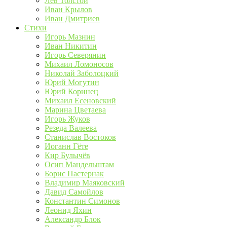
Лев Толстой
Иван Крылов
Иван Дмитриев
Стихи
Игорь Мазнин
Иван Никитин
Игорь Северянин
Михаил Ломоносов
Николай Заболоцкий
Юрий Могутин
Юрий Коринец
Михаил Есеновский
Марина Цветаева
Игорь Жуков
Резеда Валеева
Станислав Востоков
Иоганн Гёте
Кир Булычёв
Осип Мандельштам
Борис Пастернак
Владимир Маяковский
Давид Самойлов
Константин Симонов
Леонид Яхин
Александр Блок