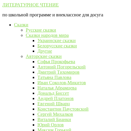
Перейти
ЛИТЕРАТУРНОЕ ЧТЕНИЕ
к
по школьной программе и внеклассное для досуга
контенту
Сказки
Русские сказки
Сказки народов мира
Украинские сказки
Белорусские сказки
Другие
Авторские сказки
Софья Прокофьева
Антоний Погорельский
Дмитрий Тихомиров
Татьяна Павлова
Иван Соколов-Микитов
Наталья Абрамцева
Дональд Биссет
Андрей Платонов
Евгений Шварц
Константин Паустовский
Сергей Михалков
Виталий Бианки
Юрий Орлов
Максим Горький