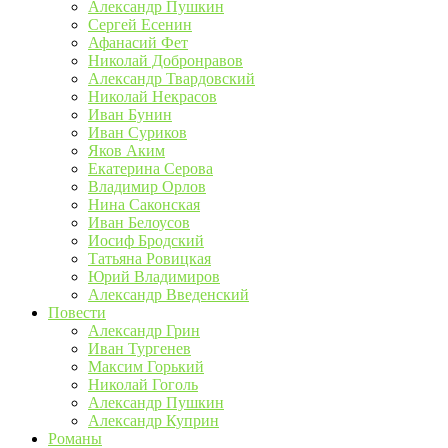
Александр Пушкин
Сергей Есенин
Афанасий Фет
Николай Добронравов
Александр Твардовский
Николай Некрасов
Иван Бунин
Иван Суриков
Яков Аким
Екатерина Серова
Владимир Орлов
Нина Саконская
Иван Белоусов
Иосиф Бродский
Татьяна Ровицкая
Юрий Владимиров
Александр Введенский
Повести
Александр Грин
Иван Тургенев
Максим Горький
Николай Гоголь
Александр Пушкин
Александр Куприн
Романы