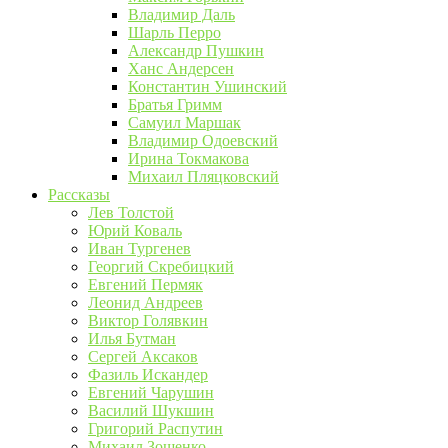
Владимир Даль
Шарль Перро
Александр Пушкин
Ханс Андерсен
Константин Ушинский
Братья Гримм
Самуил Маршак
Владимир Одоевский
Ирина Токмакова
Михаил Пляцковский
Рассказы
Лев Толстой
Юрий Коваль
Иван Тургенев
Георгий Скребицкий
Евгений Пермяк
Леонид Андреев
Виктор Голявкин
Илья Бутман
Сергей Аксаков
Фазиль Искандер
Евгений Чарушин
Василий Шукшин
Григорий Распутин
Михаил Зощенко