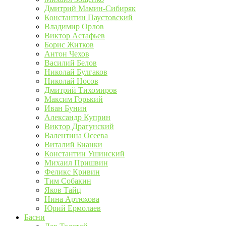
Дмитрий Мамин-Сибиряк
Константин Паустовский
Владимир Орлов
Виктор Астафьев
Борис Житков
Антон Чехов
Василий Белов
Николай Булгаков
Николай Носов
Дмитрий Тихомиров
Максим Горький
Иван Бунин
Александр Куприн
Виктор Драгунский
Валентина Осеева
Виталий Бианки
Константин Ушинский
Михаил Пришвин
Феликс Кривин
Тим Собакин
Яков Тайц
Нина Артюхова
Юрий Ермолаев
Басни