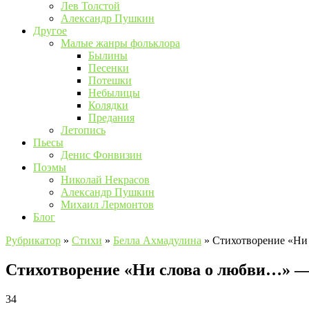
Лев Толстой
Александр Пушкин
Другое
Малые жанры фольклора
Былины
Песенки
Потешки
Небылицы
Колядки
Предания
Летопись
Пьесы
Денис Фонвизин
Поэмы
Николай Некрасов
Александр Пушкин
Михаил Лермонтов
Блог
Рубрикатор
»
Стихи
»
Белла Ахмадулина
»
Стихотворение «Ни
Стихотворение «Ни слова о любви…» —
34