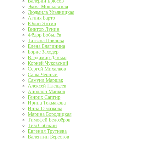
Валерий Брюсов
Эмма Мошковская
Людмила Ульяницкая
Агния Барто
Юрий Энтин
Виктор Лунин
Фёдор Бобылёв
Татьяна Павлова
Елена Благинина
Борис Заходер
Владимир Данько
Корней Чуковский
Сергей Михалков
Саша Чёрный
Самуил Маршак
Алексей Плещеев
Аполлон Майков
Генрих Сапгир
Ирина Токмакова
Инна Гамазкова
Марина Бородицкая
Тимофей Белозёров
Тим Собакин
Евгения Трутнева
Валентин Берестов