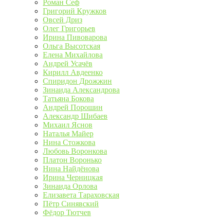
Роман Сеф
Григорий Кружков
Овсей Дриз
Олег Григорьев
Ирина Пивоварова
Ольга Высотская
Елена Михайлова
Андрей Усачёв
Кирилл Авдеенко
Спиридон Дрожжин
Зинаида Александрова
Татьяна Бокова
Андрей Порошин
Александр Шибаев
Михаил Яснов
Наталья Майер
Нина Стожкова
Любовь Воронкова
Платон Воронько
Нина Найдёнова
Ирина Черницкая
Зинаида Орлова
Елизавета Тараховская
Пётр Синявский
Фёдор Тютчев