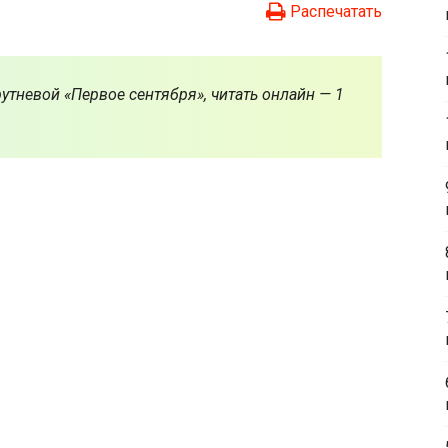
Распечатать
утневой «Первое сентября», читать онлайн — 1