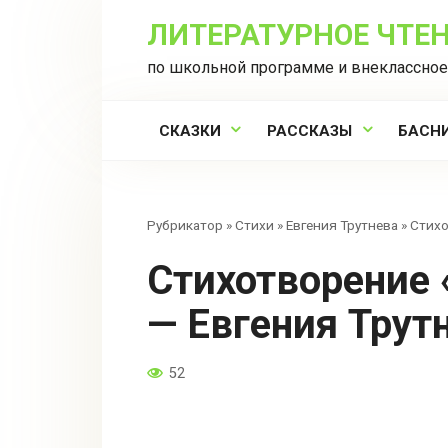
Перейти
ЛИТЕРАТУРНОЕ ЧТЕ
к
контенту
по школьной программе и внеклассное
СКАЗКИ
РАССКАЗЫ
БАСН
Рубрикатор
»
Стихи
»
Евгения Трутнева
»
Стихо
Стихотворение «Первое сентября»
— Евгения Трут
52