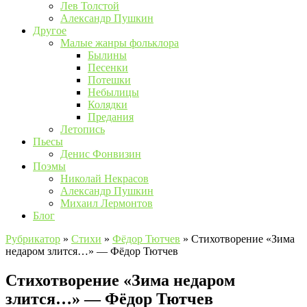
Лев Толстой
Александр Пушкин
Другое
Малые жанры фольклора
Былины
Песенки
Потешки
Небылицы
Колядки
Предания
Летопись
Пьесы
Денис Фонвизин
Поэмы
Николай Некрасов
Александр Пушкин
Михаил Лермонтов
Блог
Рубрикатор
»
Стихи
»
Фёдор Тютчев
»
Стихотворение «Зима
недаром злится…» — Фёдор Тютчев
Стихотворение «Зима недаром
злится…» — Фёдор Тютчев