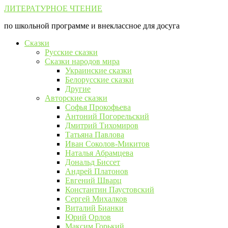
Перейти
ЛИТЕРАТУРНОЕ ЧТЕНИЕ
к
по школьной программе и внеклассное для досуга
контенту
Сказки
Русские сказки
Сказки народов мира
Украинские сказки
Белорусские сказки
Другие
Авторские сказки
Софья Прокофьева
Антоний Погорельский
Дмитрий Тихомиров
Татьяна Павлова
Иван Соколов-Микитов
Наталья Абрамцева
Дональд Биссет
Андрей Платонов
Евгений Шварц
Константин Паустовский
Сергей Михалков
Виталий Бианки
Юрий Орлов
Максим Горький