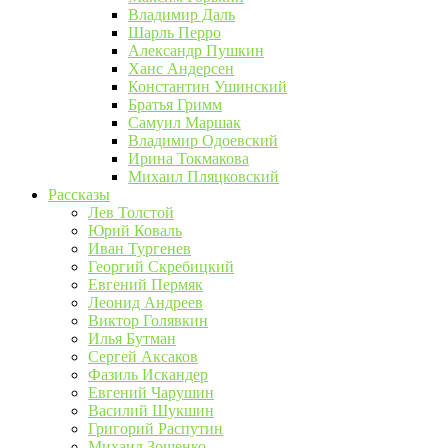
Владимир Даль
Шарль Перро
Александр Пушкин
Ханс Андерсен
Константин Ушинский
Братья Гримм
Самуил Маршак
Владимир Одоевский
Ирина Токмакова
Михаил Пляцковский
Рассказы
Лев Толстой
Юрий Коваль
Иван Тургенев
Георгий Скребицкий
Евгений Пермяк
Леонид Андреев
Виктор Голявкин
Илья Бутман
Сергей Аксаков
Фазиль Искандер
Евгений Чарушин
Василий Шукшин
Григорий Распутин
Михаил Зощенко