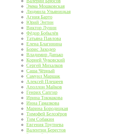
Валерий Брюсов
Эмма Мошковская
Людмила Ульяницкая
Агния Барто
Юрий Энтин
Виктор Лунин
Фёдор Бобылёв
Татьяна Павлова
Елена Благинина
Борис Заходер
Владимир Данько
Корней Чуковский
Сергей Михалков
Саша Чёрный
Самуил Маршак
Алексей Плещеев
Аполлон Майков
Генрих Сапгир
Ирина Токмакова
Инна Гамазкова
Марина Бородицкая
Тимофей Белозёров
Тим Собакин
Евгения Трутнева
Валентин Берестов