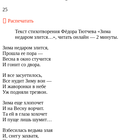
25
Распечатать
Текст стихотворения Фёдора Тютчева «Зима
недаром злится…», читать онлайн — 2 минуты.
Зима недаром злится,
Прошла ее пора —
Весна в окно стучится
И гонит со двора.
И все засуетилось,
Все нудит Зиму вон —
И жаворонки в небе
Уж подняли трезвон.
Зима еще хлопочет
И на Весну ворчит.
Та ей в глаза хохочет
И пуще лишь шумит…
Взбесилась ведьма злая
И, снегу захватя,