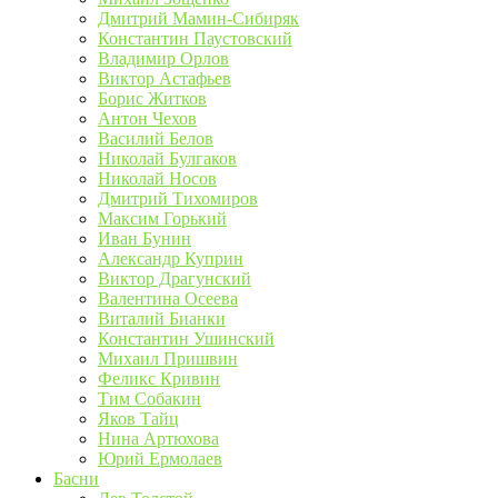
Дмитрий Мамин-Сибиряк
Константин Паустовский
Владимир Орлов
Виктор Астафьев
Борис Житков
Антон Чехов
Василий Белов
Николай Булгаков
Николай Носов
Дмитрий Тихомиров
Максим Горький
Иван Бунин
Александр Куприн
Виктор Драгунский
Валентина Осеева
Виталий Бианки
Константин Ушинский
Михаил Пришвин
Феликс Кривин
Тим Собакин
Яков Тайц
Нина Артюхова
Юрий Ермолаев
Басни