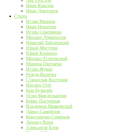
Лев Толстой
Иван Крылов
Иван Дмитриев
Стихи
Игорь Мазнин
Иван Никитин
Игорь Северянин
Михаил Ломоносов
Николай Заболоцкий
Юрий Могутин
Юрий Коринец
Михаил Есеновский
Марина Цветаева
Игорь Жуков
Резеда Валеева
Станислав Востоков
Иоганн Гёте
Кир Булычёв
Осип Мандельштам
Борис Пастернак
Владимир Маяковский
Давид Самойлов
Константин Симонов
Леонид Яхин
Александр Блок