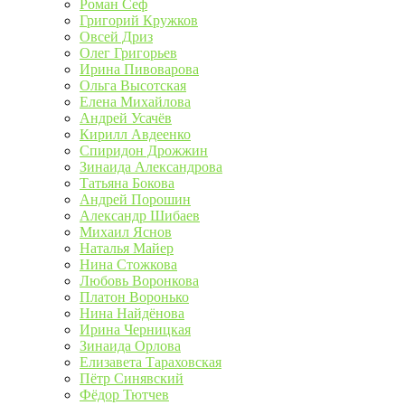
Роман Сеф
Григорий Кружков
Овсей Дриз
Олег Григорьев
Ирина Пивоварова
Ольга Высотская
Елена Михайлова
Андрей Усачёв
Кирилл Авдеенко
Спиридон Дрожжин
Зинаида Александрова
Татьяна Бокова
Андрей Порошин
Александр Шибаев
Михаил Яснов
Наталья Майер
Нина Стожкова
Любовь Воронкова
Платон Воронько
Нина Найдёнова
Ирина Черницкая
Зинаида Орлова
Елизавета Тараховская
Пётр Синявский
Фёдор Тютчев