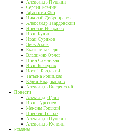
Александр Пушкин
Сергей Есенин
Афанасий Фет
Николай Добронравов
Александр Твардовский
Николай Некрасов
Иван Бунин
Иван Суриков
Яков Аким
Екатерина Серова
Владимир Орлов
Нина Саконская
Иван Белоусов
Иосиф Бродский
Татьяна Ровицкая
Юрий Владимиров
Александр Введенский
Повести
Александр Грин
Иван Тургенев
Максим Горький
Николай Гоголь
Александр Пушкин
Александр Куприн
Романы