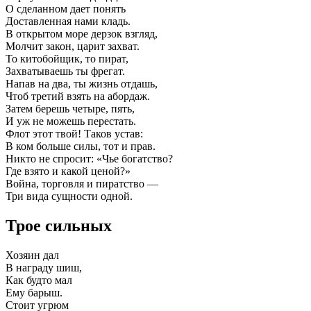
О сделанном дает понять
Доставленная нами кладь.
В открытом море дерзок взгляд,
Молчит закон, царит захват.
То китобойщик, то пират,
Захватываешь ты фрегат.
Напав на два, ты жизнь отдашь,
Чтоб третий взять на абордаж.
Затем берешь четыре, пять,
И уж не можешь перестать.
Флот этот твой! Таков устав:
В ком больше силы, тот и прав.
Никто не спросит: «Чье богатство?
Где взято и какой ценой?»
Война, торговля и пиратство —
Три вида сущности одной.
Трое сильных
Хозяин дал
В награду шиш,
Как будто мал
Ему барыш.
Стоит угрюм