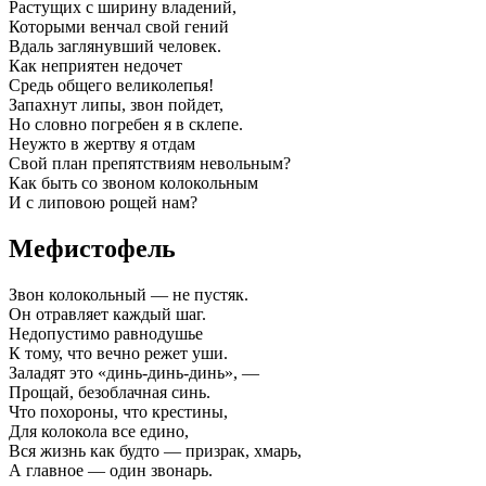
Растущих с ширину владений,
Которыми венчал свой гений
Вдаль заглянувший человек.
Как неприятен недочет
Средь общего великолепья!
Запахнут липы, звон пойдет,
Но словно погребен я в склепе.
Неужто в жертву я отдам
Свой план препятствиям невольным?
Как быть со звоном колокольным
И с липовою рощей нам?
Мефистофель
Звон колокольный — не пустяк.
Он отравляет каждый шаг.
Недопустимо равнодушье
К тому, что вечно режет уши.
Заладят это «динь-динь-динь», —
Прощай, безоблачная синь.
Что похороны, что крестины,
Для колокола все едино,
Вся жизнь как будто — призрак, хмарь,
А главное — один звонарь.