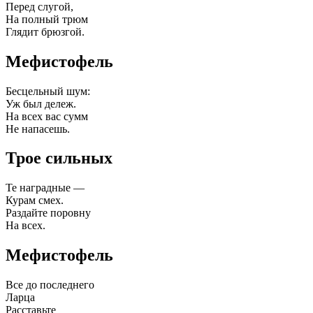
Перед слугой,
На полный трюм
Глядит брюзгой.
Мефистофель
Бесцельный шум:
Уж был дележ.
На всех вас сумм
Не напасешь.
Трое сильных
Те наградные —
Курам смех.
Раздайте поровну
На всех.
Мефистофель
Все до последнего
Ларца
Расставьте