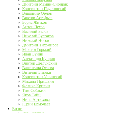
Дмитрий Мамин-Сибиряк
Константин Паустовский
Владимир Орлов
Виктор Астафьев
Борис Житков
Антон Чехов
Василий Белов
Николай Булгаков
Николай Носов
Дмитрий Тихомиров
Максим Горький
Иван Бунин
Александр Куприн
Виктор Драгунский
Валентина Осеева
Виталий Бианки
Константин Ушинский
Михаил Пришвин
Феликс Кривин
Тим Собакин
Яков Тайц
Нина Артюхова
Юрий Ермолаев
Басни