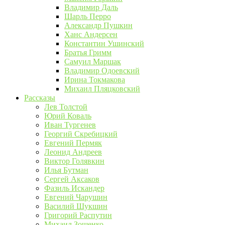
Владимир Даль
Шарль Перро
Александр Пушкин
Ханс Андерсен
Константин Ушинский
Братья Гримм
Самуил Маршак
Владимир Одоевский
Ирина Токмакова
Михаил Пляцковский
Рассказы
Лев Толстой
Юрий Коваль
Иван Тургенев
Георгий Скребицкий
Евгений Пермяк
Леонид Андреев
Виктор Голявкин
Илья Бутман
Сергей Аксаков
Фазиль Искандер
Евгений Чарушин
Василий Шукшин
Григорий Распутин
Михаил Зощенко