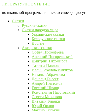
Перейти
ЛИТЕРАТУРНОЕ ЧТЕНИЕ
к
по школьной программе и внеклассное для досуга
контенту
Сказки
Русские сказки
Сказки народов мира
Украинские сказки
Белорусские сказки
Другие
Авторские сказки
Софья Прокофьева
Антоний Погорельский
Дмитрий Тихомиров
Татьяна Павлова
Иван Соколов-Микитов
Наталья Абрамцева
Дональд Биссет
Андрей Платонов
Евгений Шварц
Константин Паустовский
Сергей Михалков
Виталий Бианки
Юрий Орлов
Максим Горький