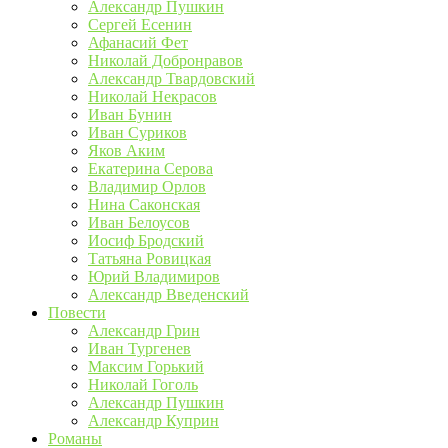
Александр Пушкин
Сергей Есенин
Афанасий Фет
Николай Добронравов
Александр Твардовский
Николай Некрасов
Иван Бунин
Иван Суриков
Яков Аким
Екатерина Серова
Владимир Орлов
Нина Саконская
Иван Белоусов
Иосиф Бродский
Татьяна Ровицкая
Юрий Владимиров
Александр Введенский
Повести
Александр Грин
Иван Тургенев
Максим Горький
Николай Гоголь
Александр Пушкин
Александр Куприн
Романы