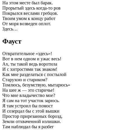
На этом месте был барак.
Прорытый здесь когда-то ров
Покрылся веслами гребцов.
Твоим умом к концу работ
От моря возведен оплот.
Здесь…
Фауст
Отвратительное «здесь»!
Вот в нем одном и ужас весь!
Ах, ты такой ведь воротила
И с хитростями так знаком!
Как мне разделаться с постылой
Старухою и стариком?
Томлюсь, безумствую, мытарюсь»
На шее ж — это старичье!
Что мне владычество мое?
Я сам на тот участок зарюсь.
Я там устроил бы помост
И созерцал бы с этой вышки
Простор прирезанных борозд,
Земли отхваченной излишки.
Там наблюдал бы я разбег