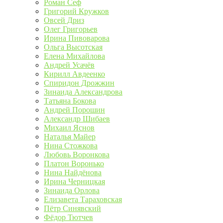
Роман Сеф
Григорий Кружков
Овсей Дриз
Олег Григорьев
Ирина Пивоварова
Ольга Высотская
Елена Михайлова
Андрей Усачёв
Кирилл Авдеенко
Спиридон Дрожжин
Зинаида Александрова
Татьяна Бокова
Андрей Порошин
Александр Шибаев
Михаил Яснов
Наталья Майер
Нина Стожкова
Любовь Воронкова
Платон Воронько
Нина Найдёнова
Ирина Черницкая
Зинаида Орлова
Елизавета Тараховская
Пётр Синявский
Фёдор Тютчев