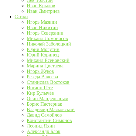
Лев Толстой
Иван Крылов
Иван Дмитриев
Стихи
Игорь Мазнин
Иван Никитин
Игорь Северянин
Михаил Ломоносов
Николай Заболоцкий
Юрий Могутин
Юрий Коринец
Михаил Есеновский
Марина Цветаева
Игорь Жуков
Резеда Валеева
Станислав Востоков
Иоганн Гёте
Кир Булычёв
Осип Мандельштам
Борис Пастернак
Владимир Маяковский
Давид Самойлов
Константин Симонов
Леонид Яхин
Александр Блок