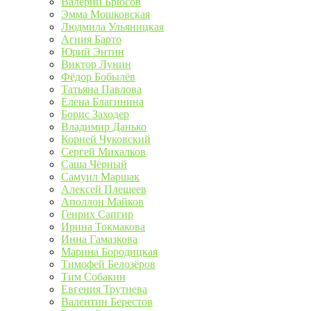
Валерий Брюсов
Эмма Мошковская
Людмила Ульяницкая
Агния Барто
Юрий Энтин
Виктор Лунин
Фёдор Бобылёв
Татьяна Павлова
Елена Благинина
Борис Заходер
Владимир Данько
Корней Чуковский
Сергей Михалков
Саша Чёрный
Самуил Маршак
Алексей Плещеев
Аполлон Майков
Генрих Сапгир
Ирина Токмакова
Инна Гамазкова
Марина Бородицкая
Тимофей Белозёров
Тим Собакин
Евгения Трутнева
Валентин Берестов