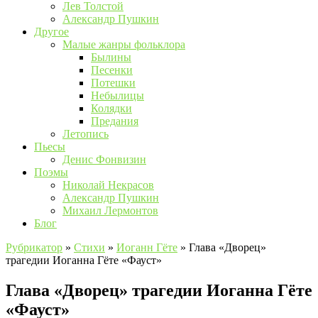
Лев Толстой
Александр Пушкин
Другое
Малые жанры фольклора
Былины
Песенки
Потешки
Небылицы
Колядки
Предания
Летопись
Пьесы
Денис Фонвизин
Поэмы
Николай Некрасов
Александр Пушкин
Михаил Лермонтов
Блог
Рубрикатор
»
Стихи
»
Иоганн Гёте
»
Глава «Дворец»
трагедии Иоганна Гёте «Фауст»
Глава «Дворец» трагедии Иоганна Гёте
«Фауст»