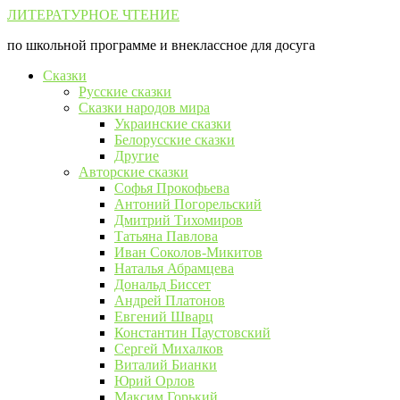
Перейти
ЛИТЕРАТУРНОЕ ЧТЕНИЕ
к
по школьной программе и внеклассное для досуга
контенту
Сказки
Русские сказки
Сказки народов мира
Украинские сказки
Белорусские сказки
Другие
Авторские сказки
Софья Прокофьева
Антоний Погорельский
Дмитрий Тихомиров
Татьяна Павлова
Иван Соколов-Микитов
Наталья Абрамцева
Дональд Биссет
Андрей Платонов
Евгений Шварц
Константин Паустовский
Сергей Михалков
Виталий Бианки
Юрий Орлов
Максим Горький