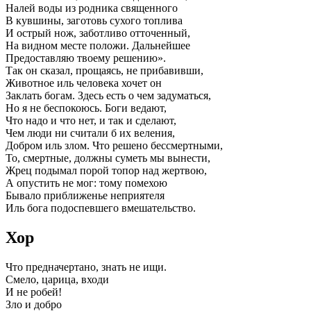
Налей воды из родника священного
В кувшины, заготовь сухого топлива
И острый нож, заботливо отточенный,
На видном месте положи. Дальнейшее
Предоставляю твоему решению».
Так он сказал, прощаясь, не прибавивши,
Животное иль человека хочет он
Заклать богам. Здесь есть о чем задуматься,
Но я не беспокоюсь. Боги ведают,
Что надо и что нет, и так и сделают,
Чем люди ни считали б их веления,
Добром иль злом. Что решено бессмертными,
То, смертные, должны суметь мы вынести,
Жрец подымал порой топор над жертвою,
А опустить не мог: тому помехою
Бывало приближенье неприятеля
Иль бога подоспевшего вмешательство.
Хор
Что предначертано, знать не ищи.
Смело, царица, входи
И не робей!
Зло и добро