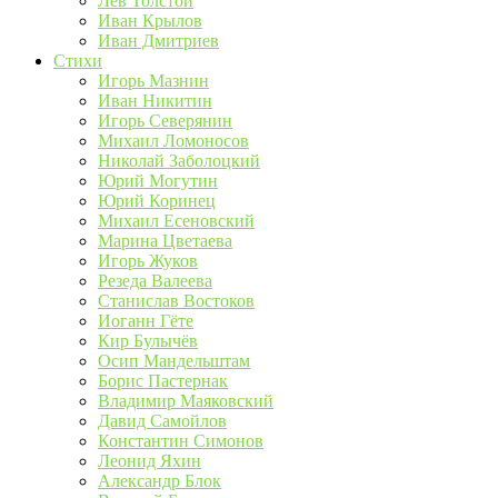
Лев Толстой
Иван Крылов
Иван Дмитриев
Стихи
Игорь Мазнин
Иван Никитин
Игорь Северянин
Михаил Ломоносов
Николай Заболоцкий
Юрий Могутин
Юрий Коринец
Михаил Есеновский
Марина Цветаева
Игорь Жуков
Резеда Валеева
Станислав Востоков
Иоганн Гёте
Кир Булычёв
Осип Мандельштам
Борис Пастернак
Владимир Маяковский
Давид Самойлов
Константин Симонов
Леонид Яхин
Александр Блок