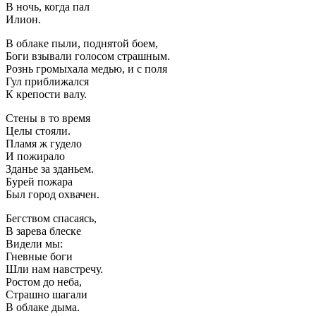
В ночь, когда пал
Илион.
В облаке пыли, поднятой боем,
Боги взывали голосом страшным.
Рознь громыхала медью, и с поля
Гул приближался
К крепости валу.
Стены в то время
Целы стояли.
Пламя ж гудело
И пожирало
Зданье за зданьем.
Бурей пожара
Был город охвачен.
Бегством спасаясь,
В зарева блеске
Видели мы:
Гневные боги
Шли нам навстречу.
Ростом до неба,
Страшно шагали
В облаке дыма.