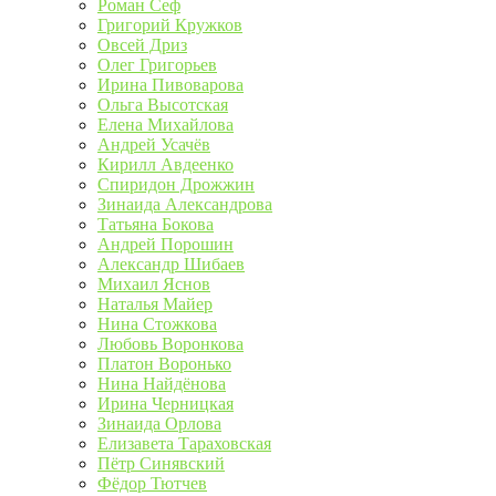
Роман Сеф
Григорий Кружков
Овсей Дриз
Олег Григорьев
Ирина Пивоварова
Ольга Высотская
Елена Михайлова
Андрей Усачёв
Кирилл Авдеенко
Спиридон Дрожжин
Зинаида Александрова
Татьяна Бокова
Андрей Порошин
Александр Шибаев
Михаил Яснов
Наталья Майер
Нина Стожкова
Любовь Воронкова
Платон Воронько
Нина Найдёнова
Ирина Черницкая
Зинаида Орлова
Елизавета Тараховская
Пётр Синявский
Фёдор Тютчев