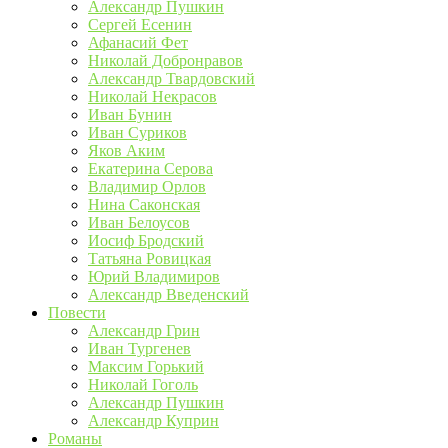
Александр Пушкин
Сергей Есенин
Афанасий Фет
Николай Добронравов
Александр Твардовский
Николай Некрасов
Иван Бунин
Иван Суриков
Яков Аким
Екатерина Серова
Владимир Орлов
Нина Саконская
Иван Белоусов
Иосиф Бродский
Татьяна Ровицкая
Юрий Владимиров
Александр Введенский
Повести
Александр Грин
Иван Тургенев
Максим Горький
Николай Гоголь
Александр Пушкин
Александр Куприн
Романы