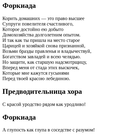
Форкиада
Корить домашних — это право высшее
Супруги повелителя счастливого,
Которое достойно ею добыто
Домохозяйства долголетним опытом.
И так как ты пришла на место старое
Царицей и хозяйкой снова признанной,
Возьми бразды правленья и владычествуй,
Богатством завладей и всею челядью.
Но защити, как старшую надсмотрщицу,
Вперед меня от стада этих выскочек,
Которые мне кажутся гусынями
Перед твоей красою лебединою.
Предводительница хора
С красой уродство рядом как уродливо!
Форкиада
А глупость как глупа в соседстве с разумом!