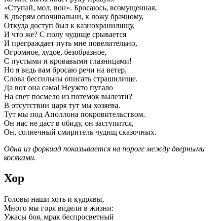
«Ступай, мол, вон». Бросаюсь, возмущенная,
К дверям опочивальни, к ложу брачному,
Откуда доступ был к казнохранилищу,
И что же? С полу чудище срывается
И преграждает путь мне повелительно,
Огромное, худое, безобразное,
С пустыми и кровавыми глазницами!
Но я ведь вам бросаю речи на ветер,
Слова бессильны описать страшилище.
Да вот она сама! Неужто пугало
На свет посмело из потемок вылезти?
В отсутствии царя тут мы хозяева.
Тут мы под Аполлона покровительством.
Он нас не даст в обиду, он заступится,
Он, солнечный смиритель чудищ сказочных.
Одна из форкиад показывается на пороге между дверными
косяками.
Хор
Головы наши хоть и кудрявы,
Много мы горя видели в жизни:
Ужасы боя, мрак беспросветный