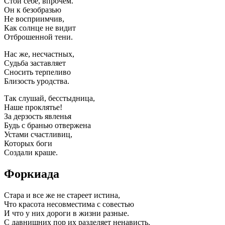
Стой себе, впрочем.
Он к безобразью
Не восприимчив,
Как солнце не видит
Отброшенной тени.
Нас же, несчастных,
Судьба заставляет
Сносить терпеливо
Близость уродства.
Так слушай, бесстыдница,
Наше проклятье!
За дерзость явленья
Будь с бранью отвержена
Устами счастливиц,
Которых боги
Создали краше.
Форкиада
Стара и все же не стареет истина,
Что красота несовместима с совестью
И что у них дороги в жизни разные.
С давнишних пор их разделяет ненависть.