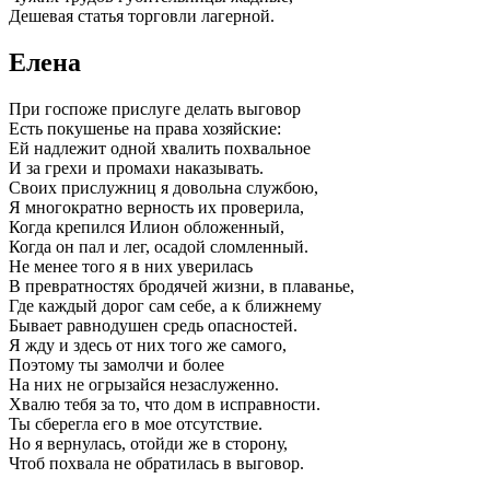
Дешевая статья торговли лагерной.
Елена
При госпоже прислуге делать выговор
Есть покушенье на права хозяйские:
Ей надлежит одной хвалить похвальное
И за грехи и промахи наказывать.
Своих прислужниц я довольна службою,
Я многократно верность их проверила,
Когда крепился Илион обложенный,
Когда он пал и лег, осадой сломленный.
Не менее того я в них уверилась
В превратностях бродячей жизни, в плаванье,
Где каждый дорог сам себе, а к ближнему
Бывает равнодушен средь опасностей.
Я жду и здесь от них того же самого,
Поэтому ты замолчи и более
На них не огрызайся незаслуженно.
Хвалю тебя за то, что дом в исправности.
Ты сберегла его в мое отсутствие.
Но я вернулась, отойди же в сторону,
Чтоб похвала не обратилась в выговор.