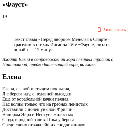
«Фауст»
19
Распечатать
Текст главы «Перед дворцом Менелая в Спарте»
трагедии в стихах Иоганна Гёте «Фауст», читать
онлайн — 15 минут.
Входит Елена в сопровождении хора пленных троянок с
Панталидой, предводительницей хора, во главе.
Елена
Елена, славой и стыдом покрытая,
Я с берега иду, с недавней высадки,
Еще от корабельной качки пьяная.
Нас волны только что на гребнях пенистых
Доставили с полей унылой Фригии
Напором Эвра и Нептуна милостью
Сюда, в родной залив. Пока у берега
Среди своих отважнейших сподвижников