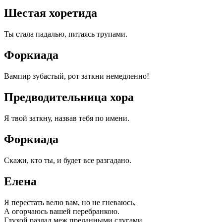
Шестая хоретида
Ты стала падалью, питаясь трупами.
Форкиада
Вампир зубастый, рот заткни немедленно!
Предводительница хора
Я твой заткну, назвав тебя по имени.
Форкиада
Скажи, кто ты, и будет все разгадано.
Елена
Я перестать велю вам, но не гневаюсь,
А огорчаюсь вашей перебранкою.
Глухой разлад меж преданными слугами