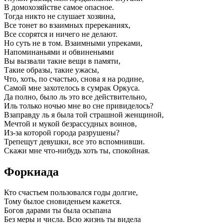
В домохозяйстве самое опасное.
Тогда никто не слушает хозяина,
Все тонет во взаимных пререканиях,
Все ссорятся и ничего не делают.
Но суть не в том. Взаимными упреками,
Напоминаньями и обвиненьями
Вы вызвали такие вещи в памяти,
Такие образы, такие ужасы,
Что, хоть, по счастью, снова я на родине,
Самой мне захотелось в сумрак Оркуса.
Да полно, было ль это все действительно,
Иль только ночью мне во сне привиделось?
Взаправду ль я была той страшной женщиной,
Мечтой и мукой безрассудных воинов,
Из-за которой города разрушены?
Трепещут девушки, все это вспомнивши.
Скажи мне что-нибудь хоть ты, спокойная.
Форкиада
Кто счастьем пользовался годы долгие,
Тому былое сновиденьем кажется.
Богов дарами ты была осыпана
Без меры и числа. Всю жизнь ты видела