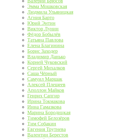
Валерий Брюсов
Эмма Мошковская
Людмила Ульяницкая
Агния Барто
Юрий Энтин
Виктор Лунин
Фёдор Бобылёв
Татьяна Павлова
Елена Благинина
Борис Заходер
Владимир Данько
Корней Чуковский
Сергей Михалков
Саша Чёрный
Самуил Маршак
Алексей Плещеев
Аполлон Майков
Генрих Сапгир
Ирина Токмакова
Инна Гамазкова
Марина Бородицкая
Тимофей Белозёров
Тим Собакин
Евгения Трутнева
Валентин Берестов