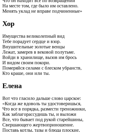
Что он находит все по возвращении
На месте том, где было им оставлено.
Менять уклад не вправе подчиненные»
Хор
Имущества великолепный вид
Тебе порадует сердце и взор.
Внушительные золотые венцы
Лежат, замерев в вековой полутьме.
Войди в хранилище, вызов им брось
И видом своим покори.
Померяйся силами с блеском убранств,
Кто краше, они или ты.
Елена
Вот что гласило дальше слово царское:
«Когда же вдоволь ты удостоверишься,
Что все в порядка, размести треножники,
Как заблагорассудишь ты, и выложи
Все, что бывает под рукой старейшины,
Свершающего жертвоприношение.
Поставь котлы, тазы и блюда плоские,