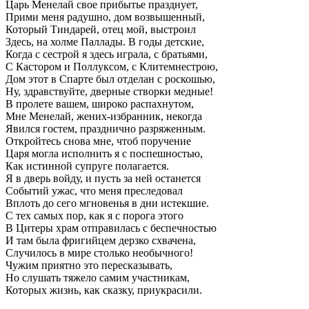
Царь Менелай свое прибытье празднует,
Прими меня радушно, дом возвышенный,
Который Тиндарей, отец мой, выстроил
Здесь, на холме Паллады. В годы детские,
Когда с сестрой я здесь играла, с братьями,
С Кастором и Поллуксом, с Клитемнестрою,
Дом этот в Спарте был отделан с роскошью,
Ну, здравствуйте, дверные створки медные!
В пролете вашем, широко распахнутом,
Мне Менелай, жених-избранник, некогда
Явился гостем, празднично разряженным.
Откройтесь снова мне, чтоб поручение
Царя могла исполнить я с поспешностью,
Как истинной супруге полагается.
Я в дверь войду, и пусть за ней останется
Событий ужас, что меня преследовал
Вплоть до сего мгновенья в дни истекшие.
С тех самых пор, как я с порога этого
В Цитеры храм отправилась с беспечностью
И там была фригийцем дерзко схвачена,
Случилось в мире столько необычного!
Чужим приятно это пересказывать,
Но слушать тяжело самим участникам,
Которых жизнь, как сказку, приукрасили.