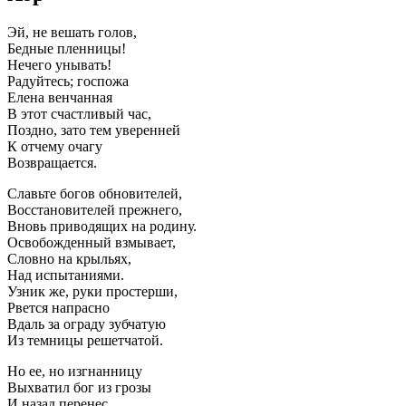
Эй, не вешать голов,
Бедные пленницы!
Нечего унывать!
Радуйтесь; госпожа
Елена венчанная
В этот счастливый час,
Поздно, зато тем уверенней
К отчему очагу
Возвращается.
Славьте богов обновителей,
Восстановителей прежнего,
Вновь приводящих на родину.
Освобожденный взмывает,
Словно на крыльях,
Над испытаниями.
Узник же, руки простерши,
Рвется напрасно
Вдаль за ограду зубчатую
Из темницы решетчатой.
Но ее, но изгнанницу
Выхватил бог из грозы
И назад перенес