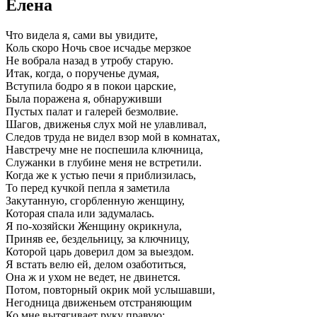
Елена
Что видела я, сами вы увидите,
Коль скоро Ночь свое исчадье мерзкое
Не вобрала назад в утробу старую.
Итак, когда, о порученье думая,
Вступила бодро я в покои царские,
Была поражена я, обнаруживши
Пустых палат и галерей безмолвие.
Шагов, движенья слух мой не улавливал,
Следов труда не видел взор мой в комнатах,
Навстречу мне не поспешила ключница,
Служанки в глубине меня не встретили.
Когда же к устью печи я приблизилась,
То перед кучкой пепла я заметила
Закутанную, сгорбленную женщину,
Которая спала или задумалась.
Я по-хозяйски Женщину окрикнула,
Приняв ее, бездельницу, за ключницу,
Которой царь доверил дом за выездом.
Я встать велю ей, делом озаботиться,
Она ж и ухом не ведет, не двинется.
Потом, повторный окрик мой услышавши,
Негодница движеньем отстраняющим
Ко мне вытягивает руку правую: