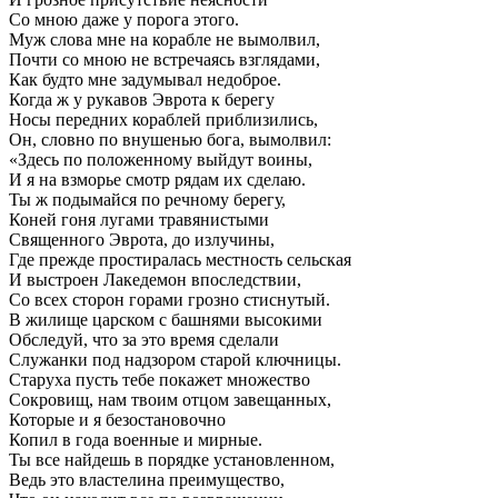
Со мною даже у порога этого.
Муж слова мне на корабле не вымолвил,
Почти со мною не встречаясь взглядами,
Как будто мне задумывал недоброе.
Когда ж у рукавов Эврота к берегу
Носы передних кораблей приблизились,
Он, словно по внушенью бога, вымолвил:
«Здесь по положенному выйдут воины,
И я на взморье смотр рядам их сделаю.
Ты ж подымайся по речному берегу,
Коней гоня лугами травянистыми
Священного Эврота, до излучины,
Где прежде простиралась местность сельская
И выстроен Лакедемон впоследствии,
Со всех сторон горами грозно стиснутый.
В жилище царском с башнями высокими
Обследуй, что за это время сделали
Служанки под надзором старой ключницы.
Старуха пусть тебе покажет множество
Сокровищ, нам твоим отцом завещанных,
Которые и я безостановочно
Копил в года военные и мирные.
Ты все найдешь в порядке установленном,
Ведь это властелина преимущество,