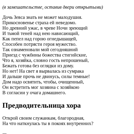
(в замешательстве, оставив двери открытыми)
Дочь Зевса знать не может малодушия.
Прикосновенье страха ей неведомо.
Но древний ужас, в чреве Ночи зреющий
И тьмой теней над нею нависающий,
Как пепел над горою огнедышащей,
Способен потрясти героя мужество.
Так ознаменовали мой сегодняшний
Приезд с чужбины божества стигийские,
Что я, хозяйка, словно гость непрошеный,
Бежать готова без оглядки из дому.
Но нет! На свет я вырвалась из сумрака
И дальше прочь не двинусь, силы темные!
Дом надо освятить, чтобы, очищенный,
Он встретить мог хозяина с хозяйкою
В согласии у очага домашнего.
Предводительница хора
Открой своим служанкам, благородная,
На что наткнулась ты в покоях внутренних?