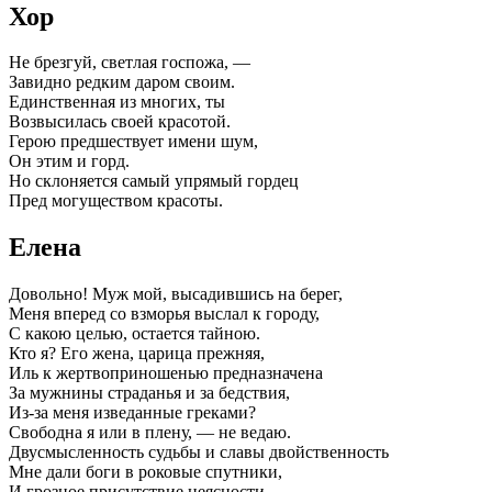
Хор
Не брезгуй, светлая госпожа, —
Завидно редким даром своим.
Единственная из многих, ты
Возвысилась своей красотой.
Герою предшествует имени шум,
Он этим и горд.
Но склоняется самый упрямый гордец
Пред могуществом красоты.
Елена
Довольно! Муж мой, высадившись на берег,
Меня вперед со взморья выслал к городу,
С какою целью, остается тайною.
Кто я? Его жена, царица прежняя,
Иль к жертвоприношенью предназначена
За мужнины страданья и за бедствия,
Из-за меня изведанные греками?
Свободна я или в плену, — не ведаю.
Двусмысленность судьбы и славы двойственность
Мне дали боги в роковые спутники,
И грозное присутствие неясности