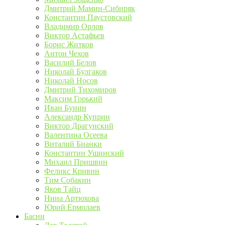
Дмитрий Мамин-Сибиряк
Константин Паустовский
Владимир Орлов
Виктор Астафьев
Борис Житков
Антон Чехов
Василий Белов
Николай Булгаков
Николай Носов
Дмитрий Тихомиров
Максим Горький
Иван Бунин
Александр Куприн
Виктор Драгунский
Валентина Осеева
Виталий Бианки
Константин Ушинский
Михаил Пришвин
Феликс Кривин
Тим Собакин
Яков Тайц
Нина Артюхова
Юрий Ермолаев
Басни