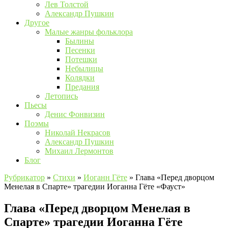
Лев Толстой
Александр Пушкин
Другое
Малые жанры фольклора
Былины
Песенки
Потешки
Небылицы
Колядки
Предания
Летопись
Пьесы
Денис Фонвизин
Поэмы
Николай Некрасов
Александр Пушкин
Михаил Лермонтов
Блог
Рубрикатор
»
Стихи
»
Иоганн Гёте
»
Глава «Перед дворцом
Менелая в Спарте» трагедии Иоганна Гёте «Фауст»
Глава «Перед дворцом Менелая в
Спарте» трагедии Иоганна Гёте