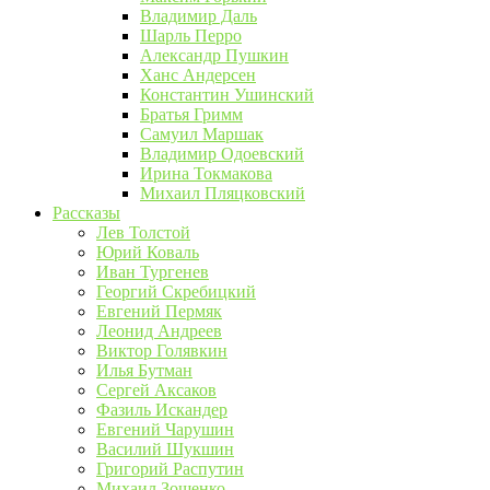
Владимир Даль
Шарль Перро
Александр Пушкин
Ханс Андерсен
Константин Ушинский
Братья Гримм
Самуил Маршак
Владимир Одоевский
Ирина Токмакова
Михаил Пляцковский
Рассказы
Лев Толстой
Юрий Коваль
Иван Тургенев
Георгий Скребицкий
Евгений Пермяк
Леонид Андреев
Виктор Голявкин
Илья Бутман
Сергей Аксаков
Фазиль Искандер
Евгений Чарушин
Василий Шукшин
Григорий Распутин
Михаил Зощенко