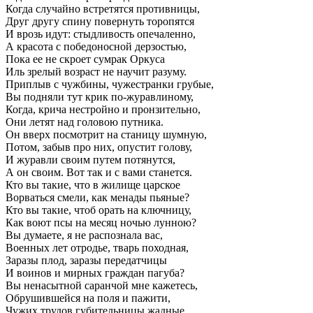
Когда случайно встретятся противницы,
Друг другу спину повернуть торопятся
И врозь идут: стыдливость опечаленно,
А красота с победоносной дерзостью,
Пока ее не скроет сумрак Оркуса
Иль зрелый возраст не научит разуму.
Приплыв с чужбины, чужестранки грубые,
Вы подняли тут крик по-журавлиному,
Когда, крича нестройно и пронзительно,
Они летят над головою путника.
Он вверх посмотрит на станицу шумную,
Потом, забыв про них, опустит голову,
И журавли своим путем потянутся,
А он своим. Вот так и с вами станется.
Кто вы такие, что в жилище царское
Ворваться смели, как менады пьяные?
Кто вы такие, чтоб орать на ключницу,
Как воют псы на месяц ночью лунною?
Вы думаете, я не распознала вас,
Военных лет отродье, тварь походная,
Заразы плод, заразы передатчицы
И воинов и мирных граждан пагуба?
Вы ненасытной саранчой мне кажетесь,
Обрушившейся на поля и пажити,
Чужих трудов губительницы жадные,