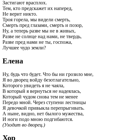
Застигают врасплох.
Тем, кто предскажет их наперед,
Не верит никто.
Троя горела, мы видели смерть,
Смерть пред глазами, смерть и позор,
Ну, а теперь разве мы не в живых,
Разве не солнце над нами, не твердь,
Разве пред нами не ты, госпожа,
Лучшее чудо земли?
Елена
Ну, будь что будет. Что бы ни грозило мне,
Я во дворец войду безотлагательно,
Которого увидеть я не чаяла,
В который я вернуться не надеялась,
Который чудом снова тем не менее
Передо мной. Через ступени лестницы
Я девочкой привыкла перепрыгивать.
А ныне, видно, нет былого мужества,
И ноги подо мною подгибаются.
(Уходит во дворец.)
Хор