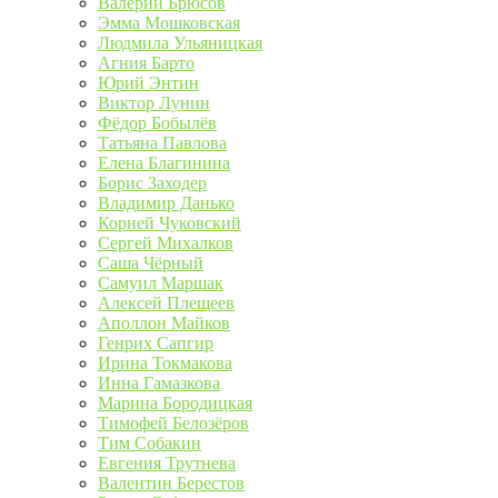
Валерий Брюсов
Эмма Мошковская
Людмила Ульяницкая
Агния Барто
Юрий Энтин
Виктор Лунин
Фёдор Бобылёв
Татьяна Павлова
Елена Благинина
Борис Заходер
Владимир Данько
Корней Чуковский
Сергей Михалков
Саша Чёрный
Самуил Маршак
Алексей Плещеев
Аполлон Майков
Генрих Сапгир
Ирина Токмакова
Инна Гамазкова
Марина Бородицкая
Тимофей Белозёров
Тим Собакин
Евгения Трутнева
Валентин Берестов