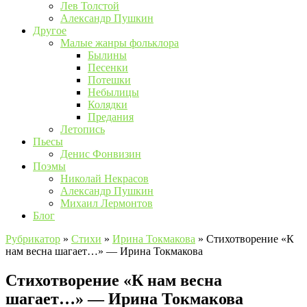
Лев Толстой
Александр Пушкин
Другое
Малые жанры фольклора
Былины
Песенки
Потешки
Небылицы
Колядки
Предания
Летопись
Пьесы
Денис Фонвизин
Поэмы
Николай Некрасов
Александр Пушкин
Михаил Лермонтов
Блог
Рубрикатор
»
Стихи
»
Ирина Токмакова
»
Стихотворение «К
нам весна шагает…» — Ирина Токмакова
Стихотворение «К нам весна
шагает…» — Ирина Токмакова