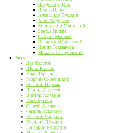
Владимир Даль
Шарль Перро
Александр Пушкин
Ханс Андерсен
Константин Ушинский
Братья Гримм
Самуил Маршак
Владимир Одоевский
Ирина Токмакова
Михаил Пляцковский
Рассказы
Лев Толстой
Юрий Коваль
Иван Тургенев
Георгий Скребицкий
Евгений Пермяк
Леонид Андреев
Виктор Голявкин
Илья Бутман
Сергей Аксаков
Фазиль Искандер
Евгений Чарушин
Василий Шукшин
Григорий Распутин
Михаил Зощенко