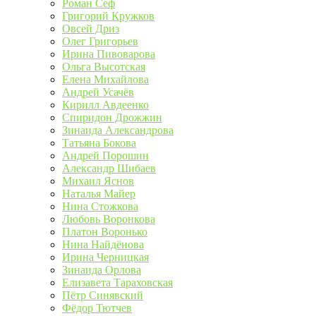
Роман Сеф
Григорий Кружков
Овсей Дриз
Олег Григорьев
Ирина Пивоварова
Ольга Высотская
Елена Михайлова
Андрей Усачёв
Кирилл Авдеенко
Спиридон Дрожжин
Зинаида Александрова
Татьяна Бокова
Андрей Порошин
Александр Шибаев
Михаил Яснов
Наталья Майер
Нина Стожкова
Любовь Воронкова
Платон Воронько
Нина Найдёнова
Ирина Черницкая
Зинаида Орлова
Елизавета Тараховская
Пётр Синявский
Фёдор Тютчев