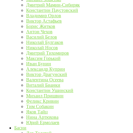
Дмитрий Мамин-Сибиряк
Константин Паустовский
Владимир Орлов
Виктор Астафьев
Борис Житков
Антон Чехов
Василий Белов
Николай Булгаков
Николай Носов
Дмитрий Тихомиров
Максим Горький
Иван Бунин
Александр Куприн
Виктор Драгунский
Валентина Осеева
Виталий Бианки
Константин Ушинский
Михаил Пришвин
Феликс Кривин
Тим Собакин
Яков Тайц
Нина Артюхова
Юрий Ермолаев
Басни