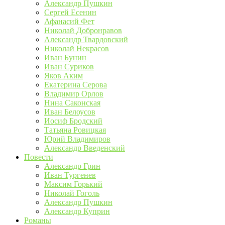
Александр Пушкин
Сергей Есенин
Афанасий Фет
Николай Добронравов
Александр Твардовский
Николай Некрасов
Иван Бунин
Иван Суриков
Яков Аким
Екатерина Серова
Владимир Орлов
Нина Саконская
Иван Белоусов
Иосиф Бродский
Татьяна Ровицкая
Юрий Владимиров
Александр Введенский
Повести
Александр Грин
Иван Тургенев
Максим Горький
Николай Гоголь
Александр Пушкин
Александр Куприн
Романы