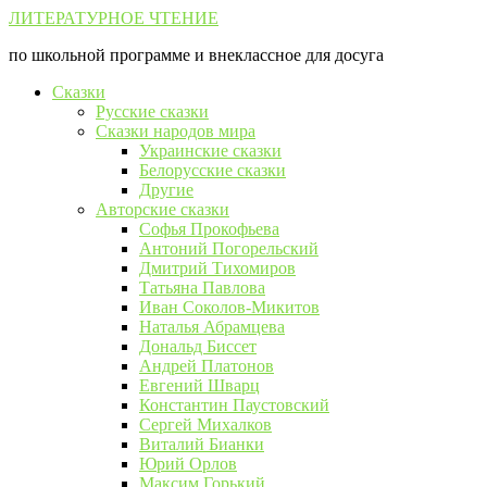
Перейти
ЛИТЕРАТУРНОЕ ЧТЕНИЕ
к
по школьной программе и внеклассное для досуга
контенту
Сказки
Русские сказки
Сказки народов мира
Украинские сказки
Белорусские сказки
Другие
Авторские сказки
Софья Прокофьева
Антоний Погорельский
Дмитрий Тихомиров
Татьяна Павлова
Иван Соколов-Микитов
Наталья Абрамцева
Дональд Биссет
Андрей Платонов
Евгений Шварц
Константин Паустовский
Сергей Михалков
Виталий Бианки
Юрий Орлов
Максим Горький