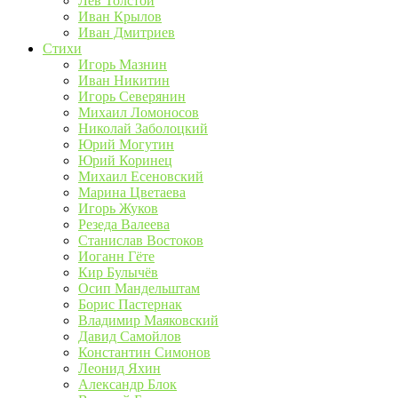
Лев Толстой
Иван Крылов
Иван Дмитриев
Стихи
Игорь Мазнин
Иван Никитин
Игорь Северянин
Михаил Ломоносов
Николай Заболоцкий
Юрий Могутин
Юрий Коринец
Михаил Есеновский
Марина Цветаева
Игорь Жуков
Резеда Валеева
Станислав Востоков
Иоганн Гёте
Кир Булычёв
Осип Мандельштам
Борис Пастернак
Владимир Маяковский
Давид Самойлов
Константин Симонов
Леонид Яхин
Александр Блок