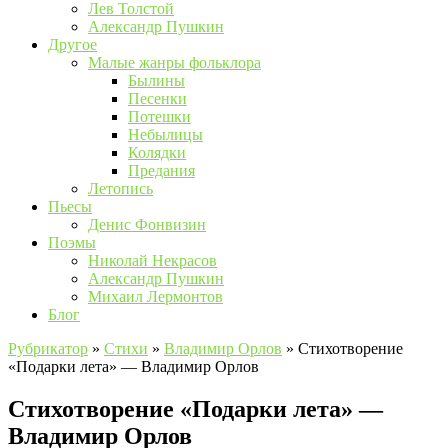
Лев Толстой
Александр Пушкин
Другое
Малые жанры фольклора
Былины
Песенки
Потешки
Небылицы
Колядки
Предания
Летопись
Пьесы
Денис Фонвизин
Поэмы
Николай Некрасов
Александр Пушкин
Михаил Лермонтов
Блог
Рубрикатор
»
Стихи
»
Владимир Орлов
»
Стихотворение
«Подарки лета» — Владимир Орлов
Стихотворение «Подарки лета» —
Владимир Орлов