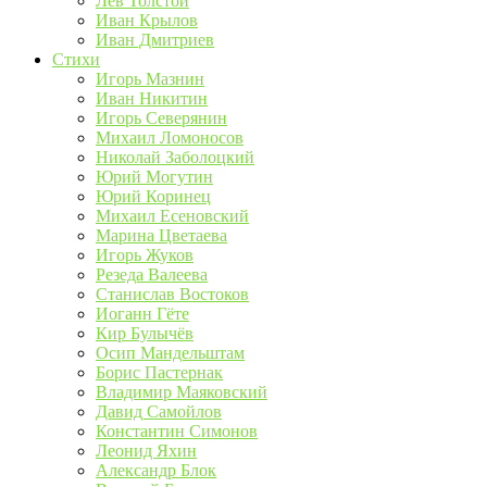
Лев Толстой
Иван Крылов
Иван Дмитриев
Стихи
Игорь Мазнин
Иван Никитин
Игорь Северянин
Михаил Ломоносов
Николай Заболоцкий
Юрий Могутин
Юрий Коринец
Михаил Есеновский
Марина Цветаева
Игорь Жуков
Резеда Валеева
Станислав Востоков
Иоганн Гёте
Кир Булычёв
Осип Мандельштам
Борис Пастернак
Владимир Маяковский
Давид Самойлов
Константин Симонов
Леонид Яхин
Александр Блок