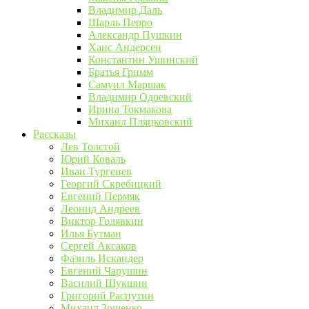
Владимир Даль
Шарль Перро
Александр Пушкин
Ханс Андерсен
Константин Ушинский
Братья Гримм
Самуил Маршак
Владимир Одоевский
Ирина Токмакова
Михаил Пляцковский
Рассказы
Лев Толстой
Юрий Коваль
Иван Тургенев
Георгий Скребицкий
Евгений Пермяк
Леонид Андреев
Виктор Голявкин
Илья Бутман
Сергей Аксаков
Фазиль Искандер
Евгений Чарушин
Василий Шукшин
Григорий Распутин
Михаил Зощенко