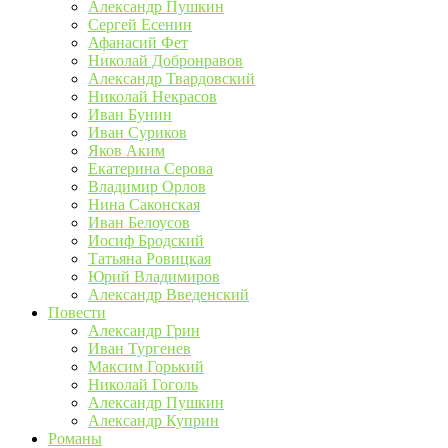
Александр Пушкин
Сергей Есенин
Афанасий Фет
Николай Добронравов
Александр Твардовский
Николай Некрасов
Иван Бунин
Иван Суриков
Яков Аким
Екатерина Серова
Владимир Орлов
Нина Саконская
Иван Белоусов
Иосиф Бродский
Татьяна Ровицкая
Юрий Владимиров
Александр Введенский
Повести
Александр Грин
Иван Тургенев
Максим Горький
Николай Гоголь
Александр Пушкин
Александр Куприн
Романы