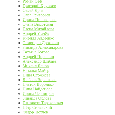
Роман Сеф
Григорий Кружков
Овсей Дриз
Олег Григорьев
Ирина Пивоварова
Ольга Высотская
Елена Михайлова
Андрей Усачёв
Кирилл Авдеенко
Спиридон Дрожжин
Зинаида Александрова
Татьяна Бокова
Андрей Порошин
Александр Шибаев
Михаил Яснов
Наталья Майер
Нина Стожкова
Любовь Воронкова
Платон Воронько
Нина Найдёнова
Ирина Черницкая
Зинаида Орлова
Елизавета Тараховская
Пётр Синявский
Фёдор Тютчев