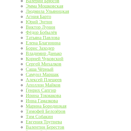
Валерий Брюсов
Эмма Мошковская
Людмила Ульяницкая
Агния Барто
Юрий Энтин
Виктор Лунин
Фёдор Бобылёв
Татьяна Павлова
Елена Благинина
Борис Заходер
Владимир Данько
Корней Чуковский
Сергей Михалков
Саша Чёрный
Самуил Маршак
Алексей Плещеев
Аполлон Майков
Генрих Сапгир
Ирина Токмакова
Инна Гамазкова
Марина Бородицкая
Тимофей Белозёров
Тим Собакин
Евгения Трутнева
Валентин Берестов