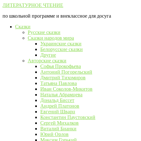
Перейти
ЛИТЕРАТУРНОЕ ЧТЕНИЕ
к
по школьной программе и внеклассное для досуга
контенту
Сказки
Русские сказки
Сказки народов мира
Украинские сказки
Белорусские сказки
Другие
Авторские сказки
Софья Прокофьева
Антоний Погорельский
Дмитрий Тихомиров
Татьяна Павлова
Иван Соколов-Микитов
Наталья Абрамцева
Дональд Биссет
Андрей Платонов
Евгений Шварц
Константин Паустовский
Сергей Михалков
Виталий Бианки
Юрий Орлов
Максим Горький