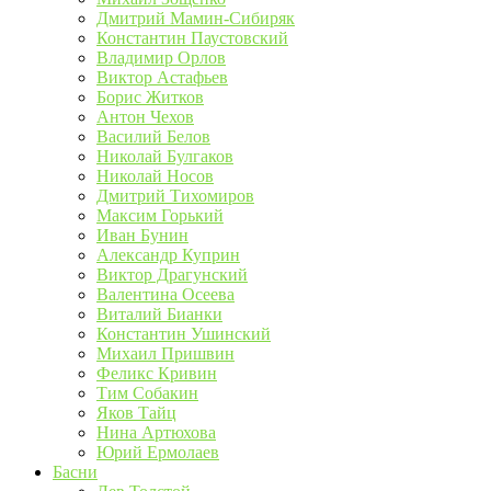
Дмитрий Мамин-Сибиряк
Константин Паустовский
Владимир Орлов
Виктор Астафьев
Борис Житков
Антон Чехов
Василий Белов
Николай Булгаков
Николай Носов
Дмитрий Тихомиров
Максим Горький
Иван Бунин
Александр Куприн
Виктор Драгунский
Валентина Осеева
Виталий Бианки
Константин Ушинский
Михаил Пришвин
Феликс Кривин
Тим Собакин
Яков Тайц
Нина Артюхова
Юрий Ермолаев
Басни