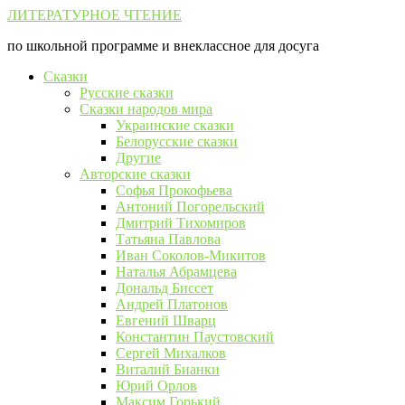
Перейти
ЛИТЕРАТУРНОЕ ЧТЕНИЕ
к
по школьной программе и внеклассное для досуга
контенту
Сказки
Русские сказки
Сказки народов мира
Украинские сказки
Белорусские сказки
Другие
Авторские сказки
Софья Прокофьева
Антоний Погорельский
Дмитрий Тихомиров
Татьяна Павлова
Иван Соколов-Микитов
Наталья Абрамцева
Дональд Биссет
Андрей Платонов
Евгений Шварц
Константин Паустовский
Сергей Михалков
Виталий Бианки
Юрий Орлов
Максим Горький