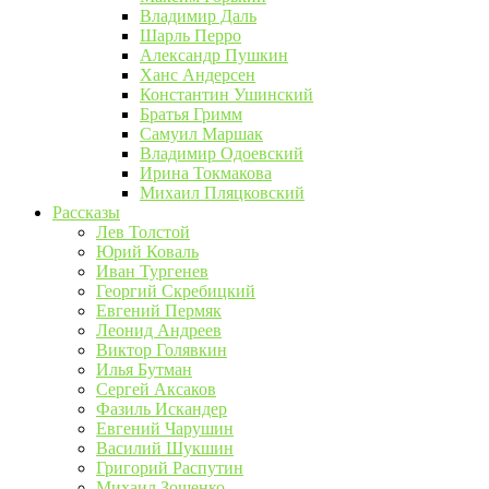
Владимир Даль
Шарль Перро
Александр Пушкин
Ханс Андерсен
Константин Ушинский
Братья Гримм
Самуил Маршак
Владимир Одоевский
Ирина Токмакова
Михаил Пляцковский
Рассказы
Лев Толстой
Юрий Коваль
Иван Тургенев
Георгий Скребицкий
Евгений Пермяк
Леонид Андреев
Виктор Голявкин
Илья Бутман
Сергей Аксаков
Фазиль Искандер
Евгений Чарушин
Василий Шукшин
Григорий Распутин
Михаил Зощенко