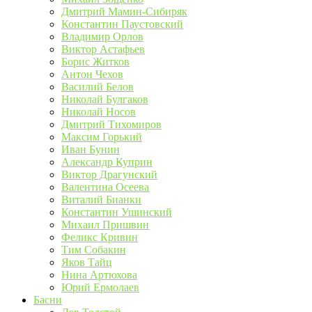
Дмитрий Мамин-Сибиряк
Константин Паустовский
Владимир Орлов
Виктор Астафьев
Борис Житков
Антон Чехов
Василий Белов
Николай Булгаков
Николай Носов
Дмитрий Тихомиров
Максим Горький
Иван Бунин
Александр Куприн
Виктор Драгунский
Валентина Осеева
Виталий Бианки
Константин Ушинский
Михаил Пришвин
Феликс Кривин
Тим Собакин
Яков Тайц
Нина Артюхова
Юрий Ермолаев
Басни