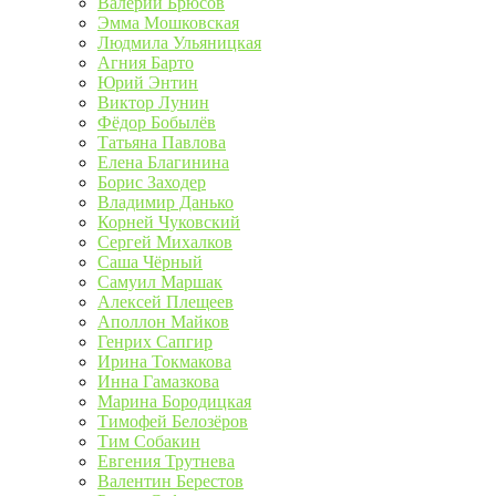
Валерий Брюсов
Эмма Мошковская
Людмила Ульяницкая
Агния Барто
Юрий Энтин
Виктор Лунин
Фёдор Бобылёв
Татьяна Павлова
Елена Благинина
Борис Заходер
Владимир Данько
Корней Чуковский
Сергей Михалков
Саша Чёрный
Самуил Маршак
Алексей Плещеев
Аполлон Майков
Генрих Сапгир
Ирина Токмакова
Инна Гамазкова
Марина Бородицкая
Тимофей Белозёров
Тим Собакин
Евгения Трутнева
Валентин Берестов