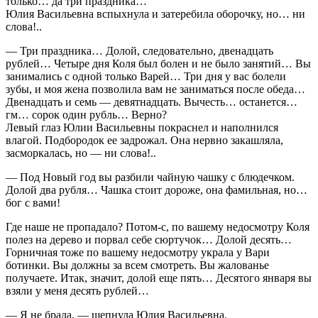
только… да три праздника…
Юлия Васильевна вспыхнула и затеребила оборочку, но… ни
слова!..
— Три праздника… Долой, следовательно, двенадцать
рублей… Четыре дня Коля был болен и не было занятий… Вы
занимались с одной только Варей… Три дня у вас болели
зубы, и моя жена позволила вам не заниматься после обеда…
Двенадцать и семь — девятнадцать. Вычесть… останется…
гм… сорок один рубль… Верно?
Левый глаз Юлии Васильевны покраснел и наполнился
влагой. Подбородок ее задрожал. Она нервно закашляла,
засморкалась, но — ни слова!..
— Под Новый год вы разбили чайную чашку с блюдечком.
Долой два рубля… Чашка стоит дороже, она фамильная, но…
бог с вами!
Где наше не пропадало? Потом-с, по вашему недосмотру Коля
полез на дерево и порвал себе сюртучок… Долой десять…
Горничная тоже по вашему недосмотру украла у Вари
ботинки. Вы должны за всем смотреть. Вы жалованье
получаете. Итак, значит, долой еще пять… Десятого января вы
взяли у меня десять рублей…
— Я не брала, — шепнула Юлия Васильевна.