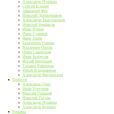
Александр Пушкин
Сергей Есенин
Афанасий Фет
Николай Добронравов
Александр Твардовский
Николай Некрасов
Иван Бунин
Иван Суриков
Яков Аким
Екатерина Серова
Владимир Орлов
Нина Саконская
Иван Белоусов
Иосиф Бродский
Татьяна Ровицкая
Юрий Владимиров
Александр Введенский
Повести
Александр Грин
Иван Тургенев
Максим Горький
Николай Гоголь
Александр Пушкин
Александр Куприн
Романы