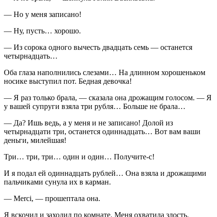
— Но у меня записано!
— Ну, пусть… хорошо.
— Из сорока одного вычесть двадцать семь — останется
четырнадцать…
Оба глаза наполнились слезами… На длинном хорошеньком
носике выступил пот. Бедная девочка!
— Я раз только брала, — сказала она дрожащим голосом. — Я
у вашей супруги взяла три рубля… Больше не брала…
— Да? Ишь ведь, а у меня и не записано! Долой из
четырнадцати три, останется одиннадцать… Вот вам ваши
деньги, милейшая!
Три… три, три… один и один… Получите-с!
И я подал ей одиннадцать рублей… Она взяла и дрожащими
пальчиками сунула их в карман.
— Merci, — прошептала она.
Я вскочил и заходил по комнате. Меня охватила злость.