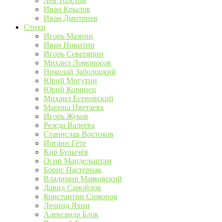
Лев Толстой
Иван Крылов
Иван Дмитриев
Стихи
Игорь Мазнин
Иван Никитин
Игорь Северянин
Михаил Ломоносов
Николай Заболоцкий
Юрий Могутин
Юрий Коринец
Михаил Есеновский
Марина Цветаева
Игорь Жуков
Резеда Валеева
Станислав Востоков
Иоганн Гёте
Кир Булычёв
Осип Мандельштам
Борис Пастернак
Владимир Маяковский
Давид Самойлов
Константин Симонов
Леонид Яхин
Александр Блок