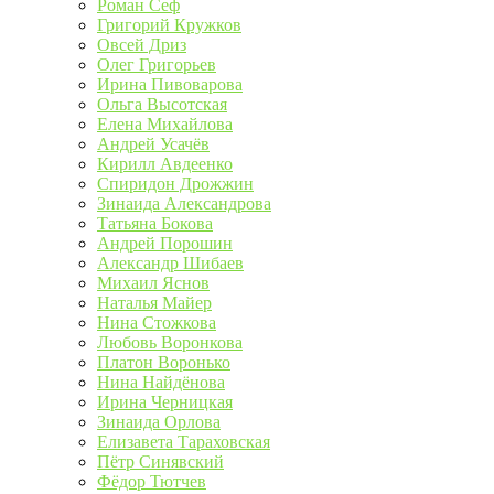
Роман Сеф
Григорий Кружков
Овсей Дриз
Олег Григорьев
Ирина Пивоварова
Ольга Высотская
Елена Михайлова
Андрей Усачёв
Кирилл Авдеенко
Спиридон Дрожжин
Зинаида Александрова
Татьяна Бокова
Андрей Порошин
Александр Шибаев
Михаил Яснов
Наталья Майер
Нина Стожкова
Любовь Воронкова
Платон Воронько
Нина Найдёнова
Ирина Черницкая
Зинаида Орлова
Елизавета Тараховская
Пётр Синявский
Фёдор Тютчев