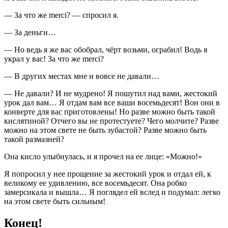
— За что же merci? — спросил я.
— За деньги…
— Но ведь я же вас обобрал, чёрт возьми, ограбил! Водь я
украл у вас! За что же merci?
— В других местах мне и вовсе не давали…
— Не давали? И не мудрено! Я пошутил над вами, жестокий
урок дал вам… Я отдам вам все ваши восемьдесят! Вон они в
конверте для вас приготовлены! Но разве можно быть такой
кислятиной? Отчего вы не протестуете? Чего молчите? Разве
можно на этом свете не быть зубастой? Разве можно быть
такой размазней?
Она кисло улыбнулась, и я прочел на ее лице: «Можно!»
Я попросил у нее прощение за жестокий урок и отдал ей, к
великому ее удивлению, все восемьдесят. Она робко
замерсикала и вышла… Я поглядел ей вслед и подумал: легко
на этом свете быть сильным!
Конец!