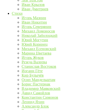
Лев Толстой
Иван Крылов
Иван Дмитриев
Стихи
Игорь Мазнин
Иван Никитин
Игорь Северянин
Михаил Ломоносов
Николай Заболоцкий
Юрий Могутин
Юрий Коринец
Михаил Есеновский
Марина Цветаева
Игорь Жуков
Резеда Валеева
Станислав Востоков
Иоганн Гёте
Кир Булычёв
Осип Мандельштам
Борис Пастернак
Владимир Маяковский
Давид Самойлов
Константин Симонов
Леонид Яхин
Александр Блок