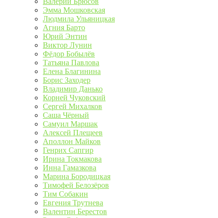
Валерий Брюсов
Эмма Мошковская
Людмила Ульяницкая
Агния Барто
Юрий Энтин
Виктор Лунин
Фёдор Бобылёв
Татьяна Павлова
Елена Благинина
Борис Заходер
Владимир Данько
Корней Чуковский
Сергей Михалков
Саша Чёрный
Самуил Маршак
Алексей Плещеев
Аполлон Майков
Генрих Сапгир
Ирина Токмакова
Инна Гамазкова
Марина Бородицкая
Тимофей Белозёров
Тим Собакин
Евгения Трутнева
Валентин Берестов