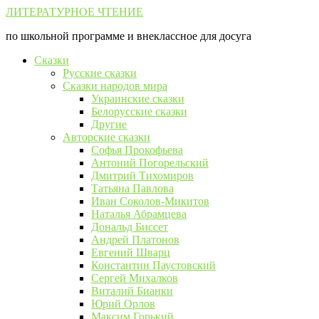
Перейти
ЛИТЕРАТУРНОЕ ЧТЕНИЕ
к
по школьной программе и внеклассное для досуга
контенту
Сказки
Русские сказки
Сказки народов мира
Украинские сказки
Белорусские сказки
Другие
Авторские сказки
Софья Прокофьева
Антоний Погорельский
Дмитрий Тихомиров
Татьяна Павлова
Иван Соколов-Микитов
Наталья Абрамцева
Дональд Биссет
Андрей Платонов
Евгений Шварц
Константин Паустовский
Сергей Михалков
Виталий Бианки
Юрий Орлов
Максим Горький