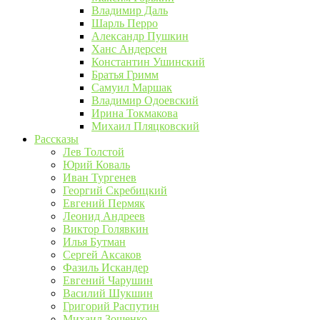
Владимир Даль
Шарль Перро
Александр Пушкин
Ханс Андерсен
Константин Ушинский
Братья Гримм
Самуил Маршак
Владимир Одоевский
Ирина Токмакова
Михаил Пляцковский
Рассказы
Лев Толстой
Юрий Коваль
Иван Тургенев
Георгий Скребицкий
Евгений Пермяк
Леонид Андреев
Виктор Голявкин
Илья Бутман
Сергей Аксаков
Фазиль Искандер
Евгений Чарушин
Василий Шукшин
Григорий Распутин
Михаил Зощенко