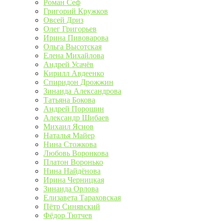
Роман Сеф
Григорий Кружков
Овсей Дриз
Олег Григорьев
Ирина Пивоварова
Ольга Высотская
Елена Михайлова
Андрей Усачёв
Кирилл Авдеенко
Спиридон Дрожжин
Зинаида Александрова
Татьяна Бокова
Андрей Порошин
Александр Шибаев
Михаил Яснов
Наталья Майер
Нина Стожкова
Любовь Воронкова
Платон Воронько
Нина Найдёнова
Ирина Черницкая
Зинаида Орлова
Елизавета Тараховская
Пётр Синявский
Фёдор Тютчев