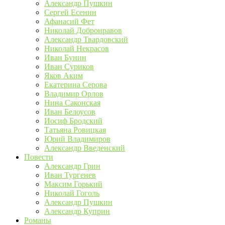
Александр Пушкин
Сергей Есенин
Афанасий Фет
Николай Добронравов
Александр Твардовский
Николай Некрасов
Иван Бунин
Иван Суриков
Яков Аким
Екатерина Серова
Владимир Орлов
Нина Саконская
Иван Белоусов
Иосиф Бродский
Татьяна Ровицкая
Юрий Владимиров
Александр Введенский
Повести
Александр Грин
Иван Тургенев
Максим Горький
Николай Гоголь
Александр Пушкин
Александр Куприн
Романы