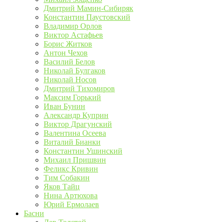
Дмитрий Мамин-Сибиряк
Константин Паустовский
Владимир Орлов
Виктор Астафьев
Борис Житков
Антон Чехов
Василий Белов
Николай Булгаков
Николай Носов
Дмитрий Тихомиров
Максим Горький
Иван Бунин
Александр Куприн
Виктор Драгунский
Валентина Осеева
Виталий Бианки
Константин Ушинский
Михаил Пришвин
Феликс Кривин
Тим Собакин
Яков Тайц
Нина Артюхова
Юрий Ермолаев
Басни