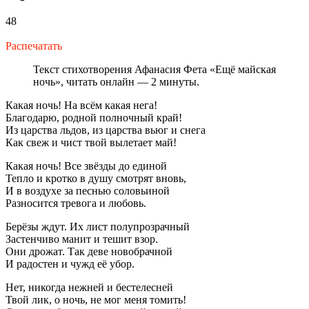
48
Распечатать
Текст стихотворения Афанасия Фета «Ещё майская
ночь», читать онлайн — 2 минуты.
Какая ночь! На всём какая нега!
Благодарю, родной полночный край!
Из царства льдов, из царства вьюг и снега
Как свеж и чист твой вылетает май!
Какая ночь! Все звёзды до единой
Тепло и кротко в душу смотрят вновь,
И в воздухе за песнью соловьиной
Разносится тревога и любовь.
Берёзы ждут. Их лист полупрозрачный
Застенчиво манит и тешит взор.
Они дрожат. Так деве новобрачной
И радостен и чужд её убор.
Нет, никогда нежней и бестелесней
Твой лик, о ночь, не мог меня томить!