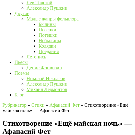
Лев Толстой
Александр Пушкин
Другое
Малые жанры фольклора
Былины
Песенки
Потешки
Небылицы
Колядки
Предания
Летопись
Пьесы
Денис Фонвизин
Поэмы
Николай Некрасов
Александр Пушкин
Михаил Лермонтов
Блог
Рубрикатор
»
Стихи
»
Афанасий Фет
»
Стихотворение «Ещё
майская ночь» — Афанасий Фет
Стихотворение «Ещё майская ночь» —
Афанасий Фет