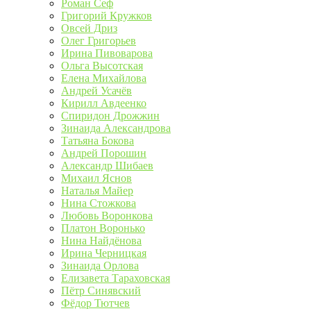
Роман Сеф
Григорий Кружков
Овсей Дриз
Олег Григорьев
Ирина Пивоварова
Ольга Высотская
Елена Михайлова
Андрей Усачёв
Кирилл Авдеенко
Спиридон Дрожжин
Зинаида Александрова
Татьяна Бокова
Андрей Порошин
Александр Шибаев
Михаил Яснов
Наталья Майер
Нина Стожкова
Любовь Воронкова
Платон Воронько
Нина Найдёнова
Ирина Черницкая
Зинаида Орлова
Елизавета Тараховская
Пётр Синявский
Фёдор Тютчев