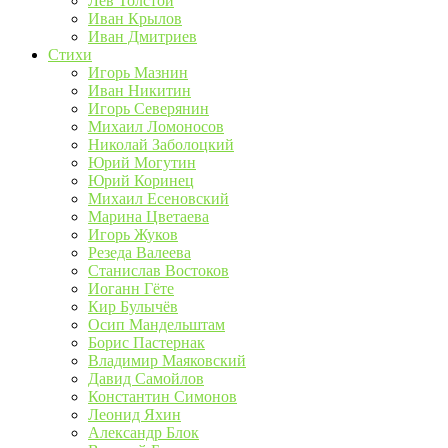
Лев Толстой
Иван Крылов
Иван Дмитриев
Стихи
Игорь Мазнин
Иван Никитин
Игорь Северянин
Михаил Ломоносов
Николай Заболоцкий
Юрий Могутин
Юрий Коринец
Михаил Есеновский
Марина Цветаева
Игорь Жуков
Резеда Валеева
Станислав Востоков
Иоганн Гёте
Кир Булычёв
Осип Мандельштам
Борис Пастернак
Владимир Маяковский
Давид Самойлов
Константин Симонов
Леонид Яхин
Александр Блок