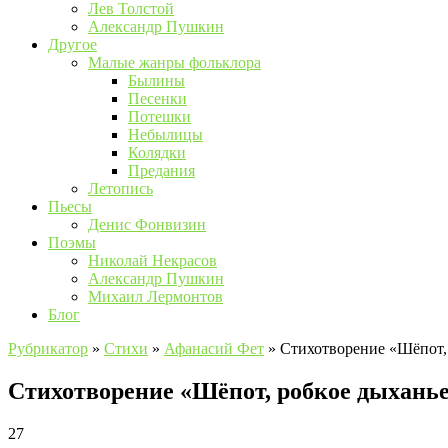
Лев Толстой
Александр Пушкин
Другое
Малые жанры фольклора
Былины
Песенки
Потешки
Небылицы
Колядки
Предания
Летопись
Пьесы
Денис Фонвизин
Поэмы
Николай Некрасов
Александр Пушкин
Михаил Лермонтов
Блог
Рубрикатор
»
Стихи
»
Афанасий Фет
»
Стихотворение «Шёпот
Стихотворение «Шёпот, робкое дыхан
27