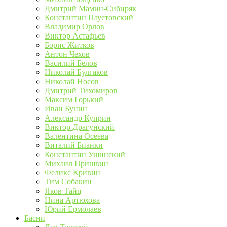
Дмитрий Мамин-Сибиряк
Константин Паустовский
Владимир Орлов
Виктор Астафьев
Борис Житков
Антон Чехов
Василий Белов
Николай Булгаков
Николай Носов
Дмитрий Тихомиров
Максим Горький
Иван Бунин
Александр Куприн
Виктор Драгунский
Валентина Осеева
Виталий Бианки
Константин Ушинский
Михаил Пришвин
Феликс Кривин
Тим Собакин
Яков Тайц
Нина Артюхова
Юрий Ермолаев
Басни