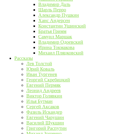
Владимир Даль
Шарль Перро
Александр Пушкин
Ханс Андерсен
Константин Ушинский
Братья Гримм
Самуил Маршак
Владимир Одоевский
Ирина Токмакова
Михаил Пляцковский
Рассказы
Лев Толстой
Юрий Коваль
Иван Тургенев
Георгий Скребицкий
Евгений Пермяк
Леонид Андреев
Виктор Голявкин
Илья Бутман
Сергей Аксаков
Фазиль Искандер
Евгений Чарушин
Василий Шукшин
Григорий Распутин
Михаил Зощенко