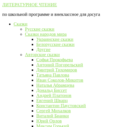
Перейти
ЛИТЕРАТУРНОЕ ЧТЕНИЕ
к
по школьной программе и внеклассное для досуга
контенту
Сказки
Русские сказки
Сказки народов мира
Украинские сказки
Белорусские сказки
Другие
Авторские сказки
Софья Прокофьева
Антоний Погорельский
Дмитрий Тихомиров
Татьяна Павлова
Иван Соколов-Микитов
Наталья Абрамцева
Дональд Биссет
Андрей Платонов
Евгений Шварц
Константин Паустовский
Сергей Михалков
Виталий Бианки
Юрий Орлов
Максим Горький