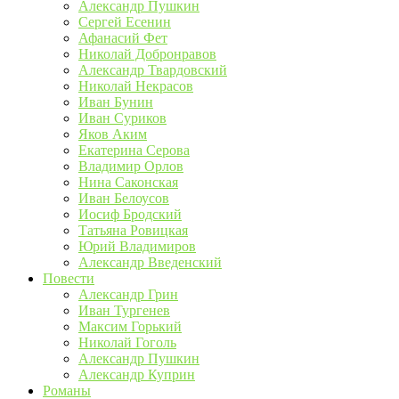
Александр Пушкин
Сергей Есенин
Афанасий Фет
Николай Добронравов
Александр Твардовский
Николай Некрасов
Иван Бунин
Иван Суриков
Яков Аким
Екатерина Серова
Владимир Орлов
Нина Саконская
Иван Белоусов
Иосиф Бродский
Татьяна Ровицкая
Юрий Владимиров
Александр Введенский
Повести
Александр Грин
Иван Тургенев
Максим Горький
Николай Гоголь
Александр Пушкин
Александр Куприн
Романы