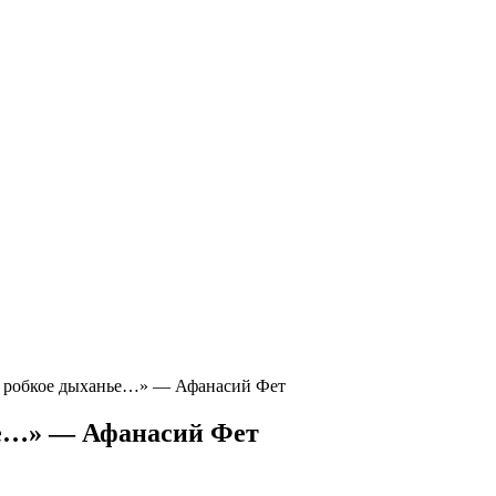
, робкое дыханье…» — Афанасий Фет
ье…» — Афанасий Фет