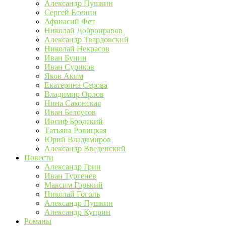
Александр Пушкин
Сергей Есенин
Афанасий Фет
Николай Добронравов
Александр Твардовский
Николай Некрасов
Иван Бунин
Иван Суриков
Яков Аким
Екатерина Серова
Владимир Орлов
Нина Саконская
Иван Белоусов
Иосиф Бродский
Татьяна Ровицкая
Юрий Владимиров
Александр Введенский
Повести
Александр Грин
Иван Тургенев
Максим Горький
Николай Гоголь
Александр Пушкин
Александр Куприн
Романы