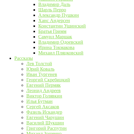
Владимир Даль
Шарль Перро
Александр Пушкин
Ханс Андерсен
Константин Ушинский
Братья Гримм
Самуил Маршак
Владимир Одоевский
Ирина Токмакова
Михаил Пляцковский
Рассказы
Лев Толстой
Юрий Коваль
Иван Тургенев
Георгий Скребицкий
Евгений Пермяк
Леонид Андреев
Виктор Голявкин
Илья Бутман
Сергей Аксаков
Фазиль Искандер
Евгений Чарушин
Василий Шукшин
Григорий Распутин
Михаил Зощенко