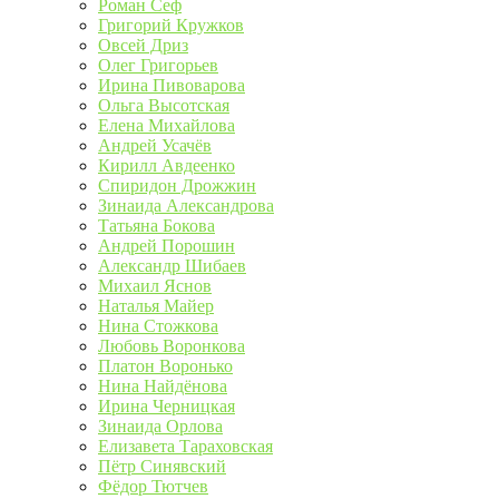
Роман Сеф
Григорий Кружков
Овсей Дриз
Олег Григорьев
Ирина Пивоварова
Ольга Высотская
Елена Михайлова
Андрей Усачёв
Кирилл Авдеенко
Спиридон Дрожжин
Зинаида Александрова
Татьяна Бокова
Андрей Порошин
Александр Шибаев
Михаил Яснов
Наталья Майер
Нина Стожкова
Любовь Воронкова
Платон Воронько
Нина Найдёнова
Ирина Черницкая
Зинаида Орлова
Елизавета Тараховская
Пётр Синявский
Фёдор Тютчев