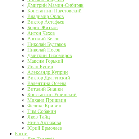
Дмитрий Мамин-Сибиряк
Константин Паустовский
Владимир Орлов
Виктор Астафьев
Борис Житков
Антон Чехов
Василий Белов
Николай Булгаков
Николай Носов
Дмитрий Тихомиров
Максим Горький
Иван Бунин
Александр Куприн
Виктор Драгунский
Валентина Осеева
Виталий Бианки
Константин Ушинский
Михаил Пришвин
Феликс Кривин
Тим Собакин
Яков Тайц
Нина Артюхова
Юрий Ермолаев
Басни