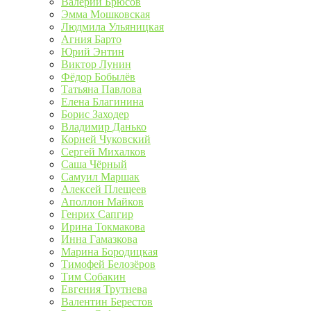
Валерий Брюсов
Эмма Мошковская
Людмила Ульяницкая
Агния Барто
Юрий Энтин
Виктор Лунин
Фёдор Бобылёв
Татьяна Павлова
Елена Благинина
Борис Заходер
Владимир Данько
Корней Чуковский
Сергей Михалков
Саша Чёрный
Самуил Маршак
Алексей Плещеев
Аполлон Майков
Генрих Сапгир
Ирина Токмакова
Инна Гамазкова
Марина Бородицкая
Тимофей Белозёров
Тим Собакин
Евгения Трутнева
Валентин Берестов