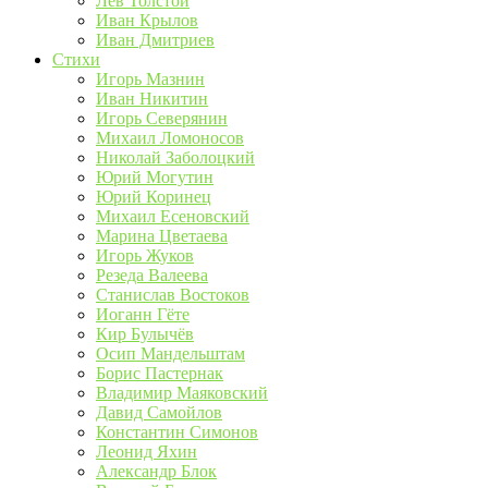
Лев Толстой
Иван Крылов
Иван Дмитриев
Стихи
Игорь Мазнин
Иван Никитин
Игорь Северянин
Михаил Ломоносов
Николай Заболоцкий
Юрий Могутин
Юрий Коринец
Михаил Есеновский
Марина Цветаева
Игорь Жуков
Резеда Валеева
Станислав Востоков
Иоганн Гёте
Кир Булычёв
Осип Мандельштам
Борис Пастернак
Владимир Маяковский
Давид Самойлов
Константин Симонов
Леонид Яхин
Александр Блок