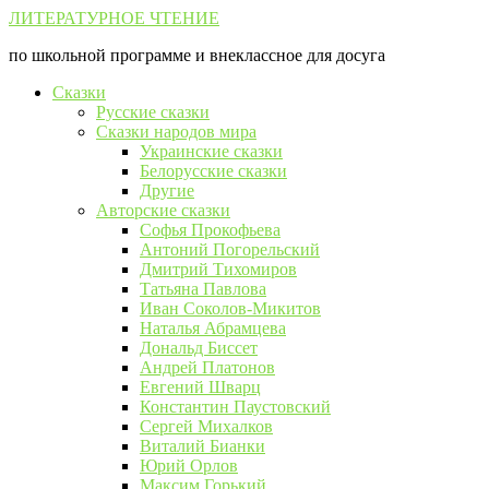
Перейти
ЛИТЕРАТУРНОЕ ЧТЕНИЕ
к
по школьной программе и внеклассное для досуга
контенту
Сказки
Русские сказки
Сказки народов мира
Украинские сказки
Белорусские сказки
Другие
Авторские сказки
Софья Прокофьева
Антоний Погорельский
Дмитрий Тихомиров
Татьяна Павлова
Иван Соколов-Микитов
Наталья Абрамцева
Дональд Биссет
Андрей Платонов
Евгений Шварц
Константин Паустовский
Сергей Михалков
Виталий Бианки
Юрий Орлов
Максим Горький