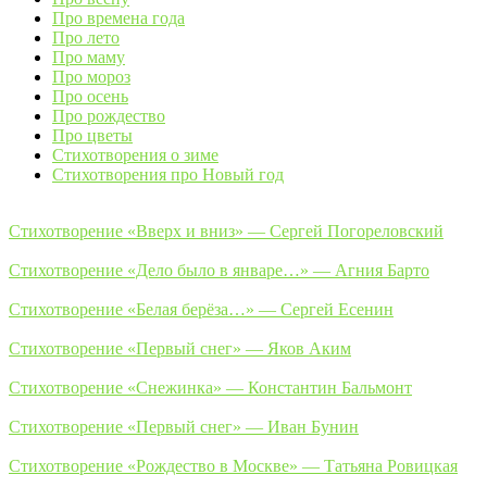
Про времена года
Про лето
Про маму
Про мороз
Про осень
Про рождество
Про цветы
Стихотворения о зиме
Стихотворения про Новый год
Стихотворение «Вверх и вниз» — Сергей Погореловский
Стихотворение «Дело было в январе…» — Агния Барто
Стихотворение «Белая берёза…» — Сергей Есенин
Стихотворение «Первый снег» — Яков Аким
Стихотворение «Снежинка» — Константин Бальмонт
Стихотворение «Первый снег» — Иван Бунин
Стихотворение «Рождество в Москве» — Татьяна Ровицкая