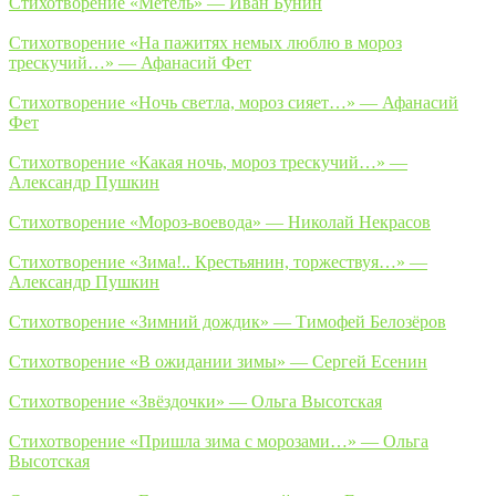
Стихотворение «Метель» — Иван Бунин
Стихотворение «На пажитях немых люблю в мороз
трескучий…» — Афанасий Фет
Стихотворение «Ночь светла, мороз сияет…» — Афанасий
Фет
Стихотворение «Какая ночь, мороз трескучий…» —
Александр Пушкин
Стихотворение «Мороз-воевода» — Николай Некрасов
Стихотворение «Зима!.. Крестьянин, торжествуя…» —
Александр Пушкин
Стихотворение «Зимний дождик» — Тимофей Белозёров
Стихотворение «В ожидании зимы» — Сергей Есенин
Стихотворение «Звёздочки» — Ольга Высотская
Стихотворение «Пришла зима с морозами…» — Ольга
Высотская