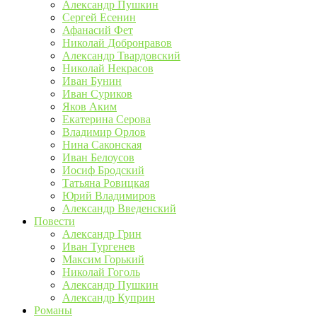
Александр Пушкин
Сергей Есенин
Афанасий Фет
Николай Добронравов
Александр Твардовский
Николай Некрасов
Иван Бунин
Иван Суриков
Яков Аким
Екатерина Серова
Владимир Орлов
Нина Саконская
Иван Белоусов
Иосиф Бродский
Татьяна Ровицкая
Юрий Владимиров
Александр Введенский
Повести
Александр Грин
Иван Тургенев
Максим Горький
Николай Гоголь
Александр Пушкин
Александр Куприн
Романы