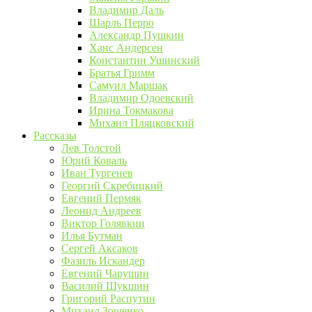
Владимир Даль
Шарль Перро
Александр Пушкин
Ханс Андерсен
Константин Ушинский
Братья Гримм
Самуил Маршак
Владимир Одоевский
Ирина Токмакова
Михаил Пляцковский
Рассказы
Лев Толстой
Юрий Коваль
Иван Тургенев
Георгий Скребицкий
Евгений Пермяк
Леонид Андреев
Виктор Голявкин
Илья Бутман
Сергей Аксаков
Фазиль Искандер
Евгений Чарушин
Василий Шукшин
Григорий Распутин
Михаил Зощенко