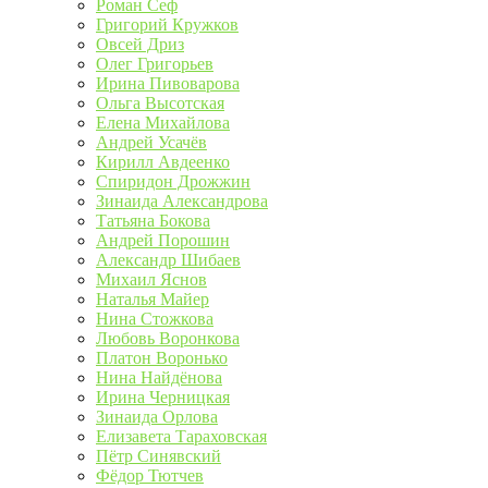
Роман Сеф
Григорий Кружков
Овсей Дриз
Олег Григорьев
Ирина Пивоварова
Ольга Высотская
Елена Михайлова
Андрей Усачёв
Кирилл Авдеенко
Спиридон Дрожжин
Зинаида Александрова
Татьяна Бокова
Андрей Порошин
Александр Шибаев
Михаил Яснов
Наталья Майер
Нина Стожкова
Любовь Воронкова
Платон Воронько
Нина Найдёнова
Ирина Черницкая
Зинаида Орлова
Елизавета Тараховская
Пётр Синявский
Фёдор Тютчев