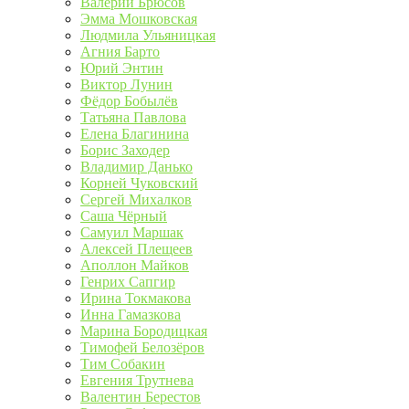
Валерий Брюсов
Эмма Мошковская
Людмила Ульяницкая
Агния Барто
Юрий Энтин
Виктор Лунин
Фёдор Бобылёв
Татьяна Павлова
Елена Благинина
Борис Заходер
Владимир Данько
Корней Чуковский
Сергей Михалков
Саша Чёрный
Самуил Маршак
Алексей Плещеев
Аполлон Майков
Генрих Сапгир
Ирина Токмакова
Инна Гамазкова
Марина Бородицкая
Тимофей Белозёров
Тим Собакин
Евгения Трутнева
Валентин Берестов