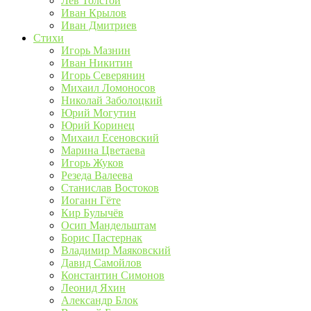
Лев Толстой
Иван Крылов
Иван Дмитриев
Стихи
Игорь Мазнин
Иван Никитин
Игорь Северянин
Михаил Ломоносов
Николай Заболоцкий
Юрий Могутин
Юрий Коринец
Михаил Есеновский
Марина Цветаева
Игорь Жуков
Резеда Валеева
Станислав Востоков
Иоганн Гёте
Кир Булычёв
Осип Мандельштам
Борис Пастернак
Владимир Маяковский
Давид Самойлов
Константин Симонов
Леонид Яхин
Александр Блок