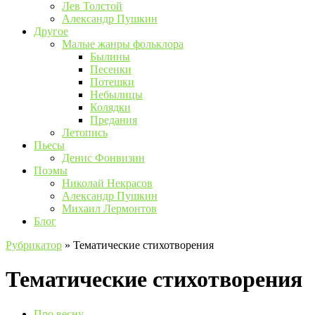
Лев Толстой
Александр Пушкин
Другое
Малые жанры фольклора
Былины
Песенки
Потешки
Небылицы
Колядки
Предания
Летопись
Пьесы
Денис Фонвизин
Поэмы
Николай Некрасов
Александр Пушкин
Михаил Лермонтов
Блог
Рубрикатор
»
Тематические стихотворения
Тематические стихотворения
Про весну