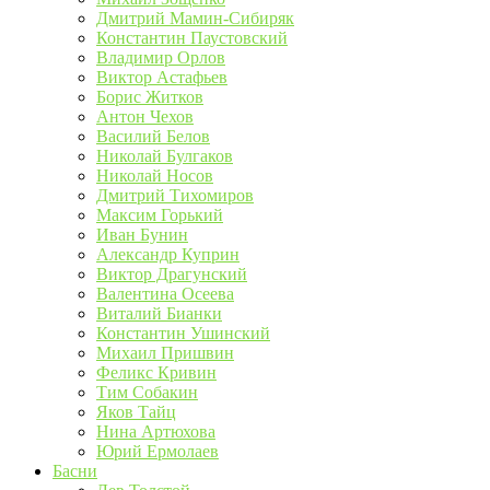
Дмитрий Мамин-Сибиряк
Константин Паустовский
Владимир Орлов
Виктор Астафьев
Борис Житков
Антон Чехов
Василий Белов
Николай Булгаков
Николай Носов
Дмитрий Тихомиров
Максим Горький
Иван Бунин
Александр Куприн
Виктор Драгунский
Валентина Осеева
Виталий Бианки
Константин Ушинский
Михаил Пришвин
Феликс Кривин
Тим Собакин
Яков Тайц
Нина Артюхова
Юрий Ермолаев
Басни